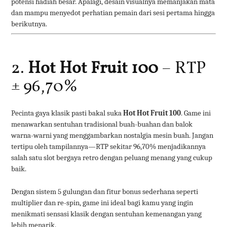
potensi hadiah besar. Apalagi, desain visualnya memanjakan mata
dan mampu menyedot perhatian pemain dari sesi pertama hingga
berikutnya.
2.
Hot Hot Fruit 100
– RTP
± 96,70%
Pecinta gaya klasik pasti bakal suka
Hot Hot Fruit 100
. Game ini
menawarkan sentuhan tradisional buah-buahan dan balok
warna-warni yang menggambarkan nostalgia mesin buah. Jangan
tertipu oleh tampilannya—RTP sekitar 96,70% menjadikannya
salah satu slot bergaya retro dengan peluang menang yang cukup
baik.
Dengan sistem 5 gulungan dan fitur bonus sederhana seperti
multiplier dan re-spin, game ini ideal bagi kamu yang ingin
menikmati sensasi klasik dengan sentuhan kemenangan yang
lebih menarik.