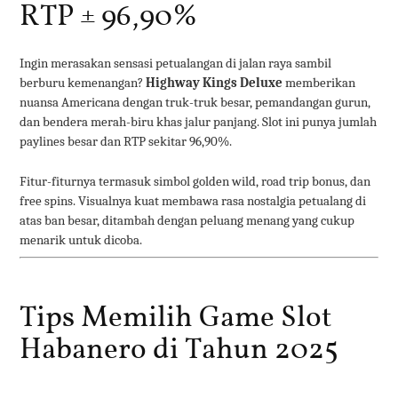
RTP ± 96,90%
Ingin merasakan sensasi petualangan di jalan raya sambil
berburu kemenangan?
Highway Kings Deluxe
memberikan
nuansa Americana dengan truk-truk besar, pemandangan gurun,
dan bendera merah-biru khas jalur panjang. Slot ini punya jumlah
paylines besar dan RTP sekitar 96,90%.
Fitur-fiturnya termasuk simbol golden wild, road trip bonus, dan
free spins. Visualnya kuat membawa rasa nostalgia petualang di
atas ban besar, ditambah dengan peluang menang yang cukup
menarik untuk dicoba.
Tips Memilih Game Slot
Habanero di Tahun 2025