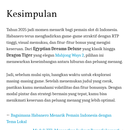
Kesimpulan
Tahun 2025 jadi momen menarik bagi pemain slot di Indonesia.
Habanero terus menghadirkan game-game atraktif dengan RTP
tinggi, visual memukau, dan fitur-fitur bonus yang mengisi
keseruan. Dari
Egyptian Dreams Deluxe
yang klasik hingga
Dragon Tiger
yang elegan
Mahjong Ways 2
, pilihan ini
menawarkan keseimbangan antara hiburan dan peluang menang.
Jadi, sebelum mulai spin, luangkan waktu untuk eksplorasi
masing-masing game. Setelah menemukan judul yang cocok,
pastikan kamu memahami volatilitas dan fitur bonusnya. Dengan
modal pintar dan strategi bermain yang tepat, kamu bisa
menikmati keseruan dan peluang menang yang lebih optimal.
←
Bagaimana Habanero Menarik Pemain Indonesia dengan
Tema Lokal