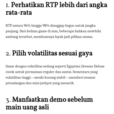
1.
Perhatikan RTP lebih dari angka
rata-rata
RTP antara 96% hingga 98% dianggap bagus untuk jangka
panjang. Dari kelima game di atas, beberapa bahkan melebihi
ambang tersebut, membuatnya layak jadi pilihan utama.
2.
Pilih volatilitas sesuai gaya
Game dengan volatilitas sedang seperti Egyptian Dreams Deluxe
cocok untuk permainan reguler dan santai. Sementara yang
volatilitas tinggi—meski kurang stabil—memberi sensasi
petualangan dan mini jackpot yang menarik.
3.
Manfaatkan demo sebelum
main uang asli