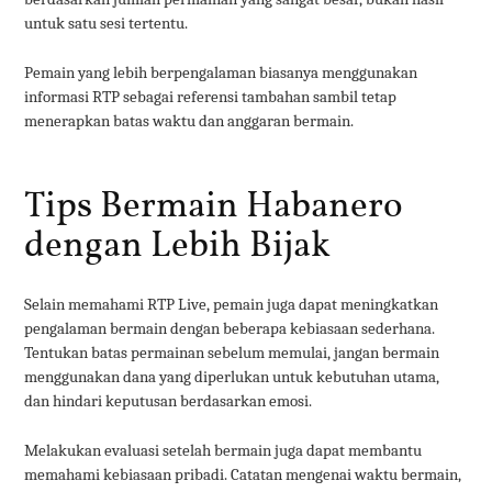
untuk satu sesi tertentu.
Pemain yang lebih berpengalaman biasanya menggunakan
informasi RTP sebagai referensi tambahan sambil tetap
menerapkan batas waktu dan anggaran bermain.
Tips Bermain Habanero
dengan Lebih Bijak
Selain memahami RTP Live, pemain juga dapat meningkatkan
pengalaman bermain dengan beberapa kebiasaan sederhana.
Tentukan batas permainan sebelum memulai, jangan bermain
menggunakan dana yang diperlukan untuk kebutuhan utama,
dan hindari keputusan berdasarkan emosi.
Melakukan evaluasi setelah bermain juga dapat membantu
memahami kebiasaan pribadi. Catatan mengenai waktu bermain,