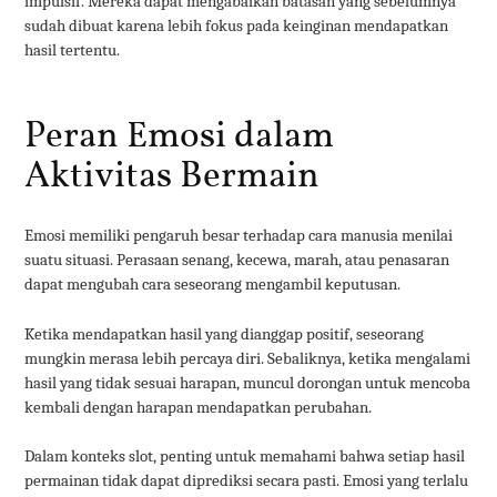
impulsif. Mereka dapat mengabaikan batasan yang sebelumnya
sudah dibuat karena lebih fokus pada keinginan mendapatkan
hasil tertentu.
Peran Emosi dalam
Aktivitas Bermain
Emosi memiliki pengaruh besar terhadap cara manusia menilai
suatu situasi. Perasaan senang, kecewa, marah, atau penasaran
dapat mengubah cara seseorang mengambil keputusan.
Ketika mendapatkan hasil yang dianggap positif, seseorang
mungkin merasa lebih percaya diri. Sebaliknya, ketika mengalami
hasil yang tidak sesuai harapan, muncul dorongan untuk mencoba
kembali dengan harapan mendapatkan perubahan.
Dalam konteks slot, penting untuk memahami bahwa setiap hasil
permainan tidak dapat diprediksi secara pasti. Emosi yang terlalu