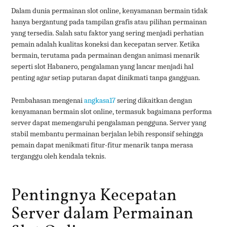
Dalam dunia permainan slot online, kenyamanan bermain tidak
hanya bergantung pada tampilan grafis atau pilihan permainan
yang tersedia. Salah satu faktor yang sering menjadi perhatian
pemain adalah kualitas koneksi dan kecepatan server. Ketika
bermain, terutama pada permainan dengan animasi menarik
seperti slot Habanero, pengalaman yang lancar menjadi hal
penting agar setiap putaran dapat dinikmati tanpa gangguan.
Pembahasan mengenai
angkasa17
sering dikaitkan dengan
kenyamanan bermain slot online, termasuk bagaimana performa
server dapat memengaruhi pengalaman pengguna. Server yang
stabil membantu permainan berjalan lebih responsif sehingga
pemain dapat menikmati fitur-fitur menarik tanpa merasa
terganggu oleh kendala teknis.
Pentingnya Kecepatan
Server dalam Permainan