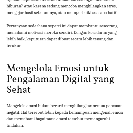
hiburan? Atau karena sedang mencoba menghilangkan stres,
mengejar hasil sebelumnya, atau memperbaiki suasana hati?
Pertanyaan sederhana seperti ini dapat membantu seseorang
memahami motivasi mereka sendiri. Dengan kesadaran yang
lebih baik, keputusan dapat dibuat secara lebih tenang dan
terukur.
Mengelola Emosi untuk
Pengalaman Digital yang
Sehat
Mengelola emosi bukan berarti menghilangkan semua perasaan
negatif. Hal tersebut lebih kepada kemampuan mengenali emosi
dan memahami bagaimana emosi tersebut memengaruhi
tindakan.