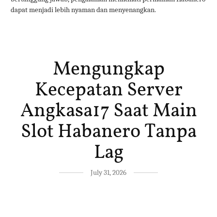
dapat menjadi lebih nyaman dan menyenangkan.
Mengungkap
Kecepatan Server
Angkasa17 Saat Main
Slot Habanero Tanpa
Lag
July 31, 2026