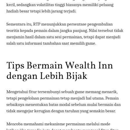
kecil, sedangkan volatilitas tinggi biasanya memiliki peluang
hadiah besar tetapi lebih jarang terjadi.
Sementara itu, RTP menunjukkan persentase pengembalian
teoritis kepada pemain dalam jangka panjang. Nilai tersebut tidak
menjamin hasil dalam satu sesi permainan, tetapi dapat menjadi
salah satu informasi tambahan saat memilih game.
Tips Bermain Wealth Inn
dengan Lebih Bijak
Mengetahui fitur tersembunyi sebuah game memang menarik,
tetapi pengelolaan permainan tetap menjadi hal utama. Pemain
sebaiknya menentukan batas modal sebelum mulai bermain dan
tidak mengejar kerugian dengan taruhan yang semakin besar.
Mencoba memahami mekanisme permainan melalui mode