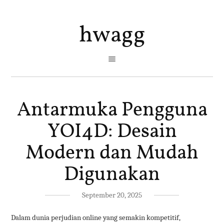
hwagg
Antarmuka Pengguna
YOI4D: Desain
Modern dan Mudah
Digunakan
September 20, 2025
Dalam dunia perjudian online yang semakin kompetitif,