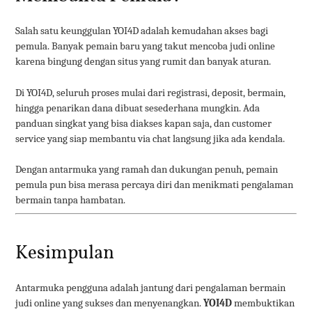
Salah satu keunggulan YOI4D adalah kemudahan akses bagi
pemula. Banyak pemain baru yang takut mencoba judi online
karena bingung dengan situs yang rumit dan banyak aturan.
Di YOI4D, seluruh proses mulai dari registrasi, deposit, bermain,
hingga penarikan dana dibuat sesederhana mungkin. Ada
panduan singkat yang bisa diakses kapan saja, dan customer
service yang siap membantu via chat langsung jika ada kendala.
Dengan antarmuka yang ramah dan dukungan penuh, pemain
pemula pun bisa merasa percaya diri dan menikmati pengalaman
bermain tanpa hambatan.
Kesimpulan
Antarmuka pengguna adalah jantung dari pengalaman bermain
judi online yang sukses dan menyenangkan.
YOI4D
membuktikan