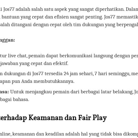
i Jos77 adalah salah satu aspek yang sangat diperhatikan. Dala
 bantuan yang cepat dan efisien sangat penting. Jos77 memasti
alah ditangani dengan cepat oleh tim dukungan yang berpenga
anggan:
tur live chat, pemain dapat berkomunikasi langsung dengan p
awaban yang cepat dan efektif.
 dukungan di Jos77 tersedia 24 jam sehari, 7 hari seminggu, 
 kapan pun Anda membutuhkannya.
asa:
Untuk menjangkau pemain dari berbagai latar belakang, 
bagai bahasa.
terhadap Keamanan dan Fair Play
online, keamanan dan keadilan adalah hal yang tidak bisa dikom