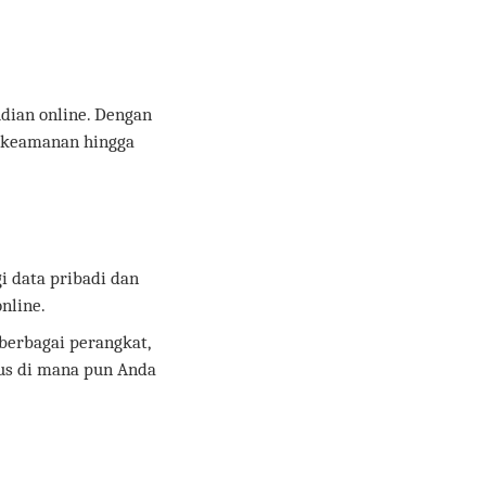
udian online. Dengan
i keamanan hingga
i data pribadi dan
nline.
berbagai perangkat,
us di mana pun Anda