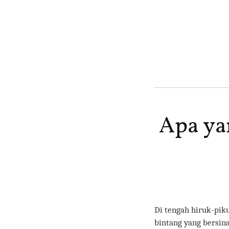
Apa ya
Di tengah hiruk-pik
bintang yang bersin