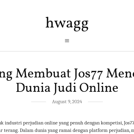
hwagg
ng Membuat Jos77 Meno
Dunia Judi Online
August 9, 2024
uk industri perjudian online yang penuh dengan kompetisi, Jos7
ar terang. Dalam dunia yang ramai dengan platform perjudian