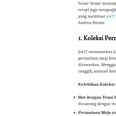
benar-benar menonjol
tetapi juga menjanj
yang membuat
jos77
Andrea Hirata.
1. Koleksi Pe
Jos77 menawarkan ko
permainan meja klas
ditawarkan. Menggan
canggih, animasi hal
Kelebihan Koleksi
Slot dengan Tema 
dirancang dengan t
Permainan Meja y