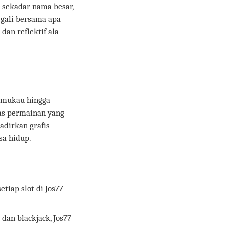
a sekadar nama besar,
 gali bersama apa
dan reflektif ala
memukau hingga
as permainan yang
dirkan grafis
sa hidup.
tiap slot di Jos77
an blackjack, Jos77