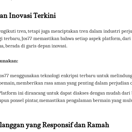
dan Inovasi Terkini
ngikuti tren, tetapi juga menciptakan tren dalam industri perj
i terbaru, Jos77 memastikan bahwa setiap aspek platform, dar
, berada di garis depan inovasi.
gunakan:
os77 menggunakan teknologi enkripsi terbaru untuk melindung
pemain, memberikan rasa aman yang penting dalam perjudian o
latform ini dirancang untuk dapat diakses dengan mudah dari 
aupun ponsel pintar, memastikan pengalaman bermain yang mul
elanggan yang Responsif dan Ramah