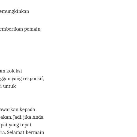
 memungkinkan
 memberikan pemain
an koleksi
ggan yang responsif,
i untuk
enawarkan kepada
kan. Jadi, jika Anda
pat yang tepat
ara. Selamat bermain