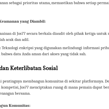
an sebagai prioritas utama, memastikan bahwa setiap permai
Keamanan yang Diambil:
ainan di Jos77 secara berkala diaudit oleh pihak ketiga untu
ah acak dan adil.
:
Teknologi enkripsi yang digunakan melindungi informasi priba
bahwa data Anda aman dari akses yang tidak sah.
dan Keterlibatan Sosial
i pentingnya membangun komunitas di sekitar platformnya. 
 kompetisi, Jos77 menciptakan ruang di mana pemain dapat beri
enangan bersama.
ngun Komunitas: