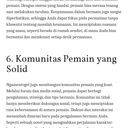
pemain. Dengan sistem yang handal, pemain bisa merasa tenang
saat melakukan taruhan. Kenyamanan dalam bermain juga sangat
diperhatikan, sehingga Anda dapat fokus pada permainan tanpa
khawatir tentang masalah keamanan. Ini menciptakan suasana
yang aman, seperti berada di rumah sendiri, di mana Anda bisa
bersantai dan menikmati setiap detik permainan.
6. Komunitas Pemain yang
Solid
Ngamentogel juga membangun komunitas pemain yang kuat.
Melalui forum dan media sosial, pemain dapat berbagi
pengalaman, strategi, dan tips bermain. Komunitas ini tidak
hanya memberikan dukungan sosial, tetapi juga menciptakan
rasa kebersamaan di antara pemain. Diskusi dan interaksi ini
menambah dimensi baru pada pengalaman bermain Anda.
Seperti sebuah novel yang mengisahkan perjalanan karakter-