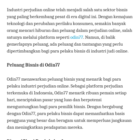
Industri perjudian online telah menjadi salah satu sektor bisnis
yang paling berkembang pesat di era digital ini. Dengan kemajuan
teknologi dan perubahan perilaku konsumen, semakin banyak
orang mencari hiburan dan peluang dalam perjudian online, salah
satunya melalui platform seperti
odin77
. Namun, di balik
gemerlapnya peluang, ada peluang dan tantangan yang perlu
dipertimbangkan bagi para pelaku bisnis di industri judi online.
Peluang Bisnis di Odin77
Odin77 menawarkan peluang bisnis yang menarik bagi para
pelaku industri perjudian online. Sebagai platform perjudian
terkemuka di Indonesia, Odin77 menarik ribuan pemain setiap
hari, menciptakan pasar yang luas dan berpotensi
menguntungkan bagi para pemilik bisnis. Dengan bergabung
dengan Odin77, para pelaku bisnis dapat memanfaatkan basis
pengguna yang besar dan beragam untuk memperluas jangkauan
dan meningkatkan pendapatan mereka.