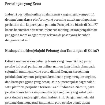
Persaingan yang Ketat
Industri perjudian online adalah pasar yang sangat kompetitif,
dengan banyaknya platform yang bersaing untuk mendapatkan
perhatian dan kepercayaan pemain. Para pelaku bisnis di Odin77
harus berinovasi dan terus-menerus meningkatkan pengalaman
pengguna mereka agar tetap relevan di pasar yang berubah
dengan cepat ini.
Kesimpulan: Menjelajahi Peluang dan Tantangan di Odin77
Odin77 menawarkan peluang bisnis yang menarik bagi para
pelaku industri perjudian online, namun juga dihadapkan pada
sejumlah tantangan yang perlu diatasi. Dengan keragaman
produk dan layanan, program kemitraan yang menguntungkan,
dan basis pengguna yang besar, Odin77 menonjol sebagai salah
satu platform perjudian terkemuka di Indonesia. Namun, para
pelaku bisnis harus siap menghadapi regulasi yang ketat dan
persaingan yang sengit dalam industri ini. Dengan menjelajahi
peluang dan mengatasi tantangan, para pelaku bisnis dapat