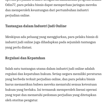
Odin77, para pelaku bisnis dapat memperluas jaringan mereka
dan memperoleh keuntungan dari pertumbuhan industri
perjudian online.
Tantangan dalam Industri Judi Online
Meskipun ada peluang yang menggiurkan, para pelaku bisnis di
industri judi online juga dihadapkan pada sejumlah tantangan
yang perlu diatasi.
Regulasi dan Kepatuhan
Salah satu tantangan utama dalam industri judi online adalah
regulasi dan kepatuhan hukum. Setiap negara memiliki peraturan
yang berbeda terkait perjudian online, dan para pelaku bisnis
harus memastikan bahwa mereka mematuhi semua ketentuan
hukum yang berlaku. Ini termasuk memperoleh lisensi operasi
yang tepat dan mematuhi pedoman perjudian yang ditetapkan
oleh otoritas pengatur.