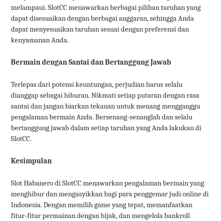
melampaui. SlotCC menawarkan berbagai pilihan taruhan yang
dapat disesuaikan dengan berbagai anggaran, sehingga Anda
dapat menyesuaikan taruhan sesuai dengan preferensi dan
kenyamanan Anda.
Bermain dengan Santai dan Bertanggung Jawab
Terlepas dari potensi keuntungan, perjudian harus selalu
dianggap sebagai hiburan. Nikmati setiap putaran dengan rasa
santai dan jangan biarkan tekanan untuk menang mengganggu
pengalaman bermain Anda. Bersenang-senanglah dan selalu
bertanggung jawab dalam setiap taruhan yang Anda lakukan di
SlotCC.
Kesimpulan
Slot Habanero di SlotCC menawarkan pengalaman bermain yang
menghibur dan mengasyikkan bagi para penggemar judi online di
Indonesia. Dengan memilih game yang tepat, memanfaatkan
fitur-fitur permainan dengan bijak, dan mengelola bankroll