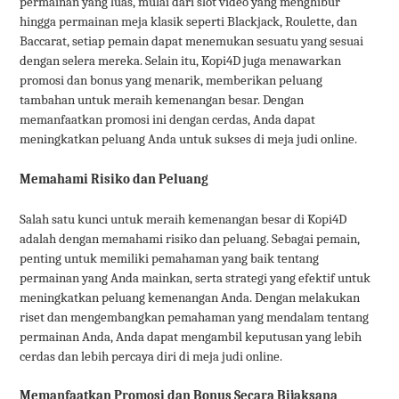
permainan yang luas, mulai dari slot video yang menghibur
hingga permainan meja klasik seperti Blackjack, Roulette, dan
Baccarat, setiap pemain dapat menemukan sesuatu yang sesuai
dengan selera mereka. Selain itu, Kopi4D juga menawarkan
promosi dan bonus yang menarik, memberikan peluang
tambahan untuk meraih kemenangan besar. Dengan
memanfaatkan promosi ini dengan cerdas, Anda dapat
meningkatkan peluang Anda untuk sukses di meja judi online.
Memahami Risiko dan Peluang
Salah satu kunci untuk meraih kemenangan besar di Kopi4D
adalah dengan memahami risiko dan peluang. Sebagai pemain,
penting untuk memiliki pemahaman yang baik tentang
permainan yang Anda mainkan, serta strategi yang efektif untuk
meningkatkan peluang kemenangan Anda. Dengan melakukan
riset dan mengembangkan pemahaman yang mendalam tentang
permainan Anda, Anda dapat mengambil keputusan yang lebih
cerdas dan lebih percaya diri di meja judi online.
Memanfaatkan Promosi dan Bonus Secara Bijaksana