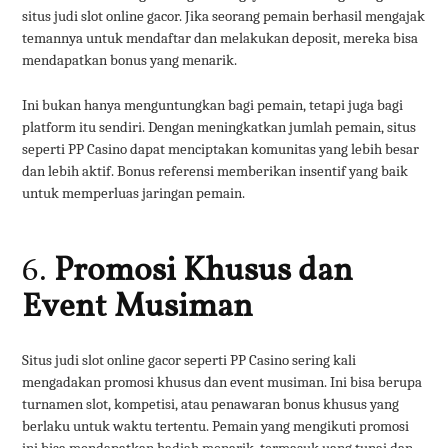
situs judi slot online gacor. Jika seorang pemain berhasil mengajak
temannya untuk mendaftar dan melakukan deposit, mereka bisa
mendapatkan bonus yang menarik.
Ini bukan hanya menguntungkan bagi pemain, tetapi juga bagi
platform itu sendiri. Dengan meningkatkan jumlah pemain, situs
seperti PP Casino dapat menciptakan komunitas yang lebih besar
dan lebih aktif. Bonus referensi memberikan insentif yang baik
untuk memperluas jaringan pemain.
6.
Promosi Khusus dan
Event Musiman
Situs judi slot online gacor seperti PP Casino sering kali
mengadakan promosi khusus dan event musiman. Ini bisa berupa
turnamen slot, kompetisi, atau penawaran bonus khusus yang
berlaku untuk waktu tertentu. Pemain yang mengikuti promosi