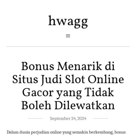
hwagg
Bonus Menarik di
Situs Judi Slot Online
Gacor yang Tidak
Boleh Dilewatkan
September 24, 2024
Dalam dunia perjudian online yang semakin berkembang, bonus