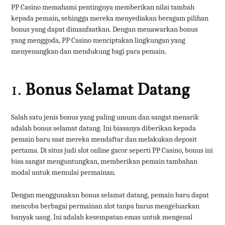
PP Casino memahami pentingnya memberikan nilai tambah
kepada pemain, sehingga mereka menyediakan beragam pilihan
bonus yang dapat dimanfaatkan. Dengan menawarkan bonus
yang menggoda, PP Casino menciptakan lingkungan yang
menyenangkan dan mendukung bagi para pemain.
1.
Bonus Selamat Datang
Salah satu jenis bonus yang paling umum dan sangat menarik
adalah bonus selamat datang. Ini biasanya diberikan kepada
pemain baru saat mereka mendaftar dan melakukan deposit
pertama. Di situs judi slot online gacor seperti PP Casino, bonus ini
bisa sangat menguntungkan, memberikan pemain tambahan
modal untuk memulai permainan.
Dengan menggunakan bonus selamat datang, pemain baru dapat
mencoba berbagai permainan slot tanpa harus mengeluarkan
banyak uang. Ini adalah kesempatan emas untuk mengenal