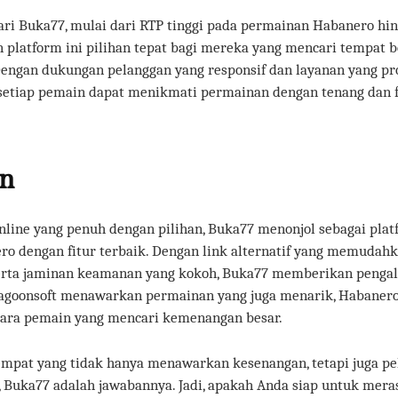
 dari Buka77, mulai dari RTP tinggi pada permainan Habanero h
n platform ini pilihan tepat bagi mereka yang mencari tempat 
ngan dukungan pelanggan yang responsif dan layanan yang pro
etiap pemain dapat menikmati permainan dengan tenang dan 
n
online yang penuh dengan pilihan, Buka77 menonjol sebagai plat
ro dengan fitur terbaik. Dengan link alternatif yang memudah
 serta jaminan keamanan yang kokoh, Buka77 memberikan peng
ragoonsoft menawarkan permainan yang juga menarik, Habanero
para pemain yang mencari kemenangan besar.
empat yang tidak hanya menawarkan kesenangan, tetapi juga pe
, Buka77 adalah jawabannya. Jadi, apakah Anda siap untuk me