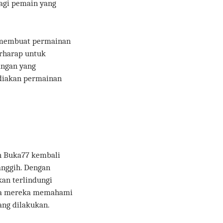
agi pemain yang
da membuat permainan
erharap untuk
angan yang
ediakan permainan
ah Buka77 kembali
anggih. Dengan
kan terlindungi
rena mereka memahami
ang dilakukan.