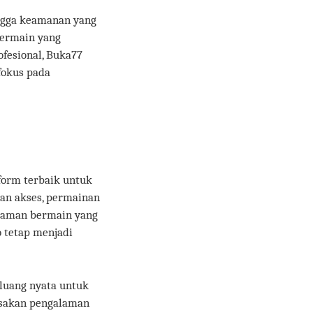
ingga keamanan yang
bermain yang
fesional, Buka77
fokus pada
form terbaik untuk
kan akses, permainan
alaman bermain yang
 tetap menjadi
luang nyata untuk
rasakan pengalaman