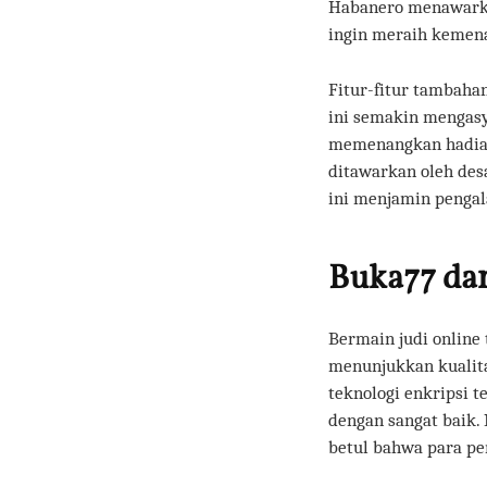
Habanero menawarka
ingin meraih kemena
Fitur-fitur tambahan
ini semakin mengasy
memenangkan hadiah 
ditawarkan oleh de
ini menjamin pengal
Buka77 da
Bermain judi online
menunjukkan kualita
teknologi enkripsi t
dengan sangat baik.
betul bahwa para pe