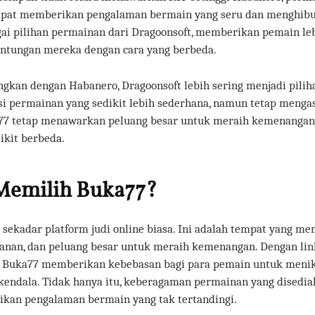
dapat memberikan pengalaman bermain yang seru dan menghibu
i pilihan permainan dari Dragoonsoft, memberikan pemain leb
ntungan mereka dengan cara yang berbeda.
ngkan dengan Habanero, Dragoonsoft lebih sering menjadi pili
si permainan yang sedikit lebih sederhana, namun tetap mengasy
a77 tetap menawarkan peluang besar untuk meraih kemenangan
kit berbeda.
emilih Buka77?
sekadar platform judi online biasa. Ini adalah tempat yang m
an, dan peluang besar untuk meraih kemenangan. Dengan link
es, Buka77 memberikan kebebasan bagi para pemain untuk men
rkendala. Tidak hanya itu, keberagaman permainan yang dised
n pengalaman bermain yang tak tertandingi.