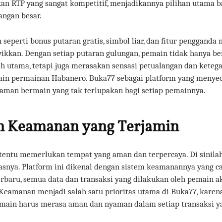
n RTP yang sangat kompetitif, menjadikannya pilihan utama b
ngan besar.
 seperti bonus putaran gratis, simbol liar, dan fitur penggan
ikkan. Dengan setiap putaran gulungan, pemain tidak hanya b
utama, tetapi juga merasakan sensasi petualangan dan keteg
sain permainan Habanero. Buka77 sebagai platform yang meny
aman bermain yang tak terlupakan bagi setiap pemainnya.
n Keamanan yang Terjamin
 tentu memerlukan tempat yang aman dan terpercaya. Di sinil
snya. Platform ini dikenal dengan sistem keamanannya yang c
erbaru, semua data dan transaksi yang dilakukan oleh pemain a
 Keamanan menjadi salah satu prioritas utama di Buka77, ka
main harus merasa aman dan nyaman dalam setiap transaksi y