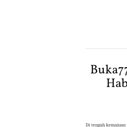
Buka77
Hab
Di tengah kemajuan 