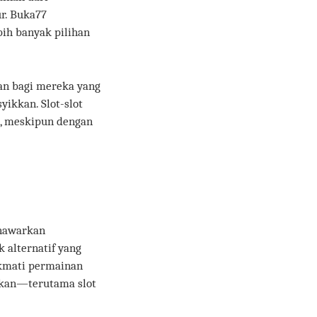
r. Buka77
ih banyak pilihan
han bagi mereka yang
ikkan. Slot-slot
, meskipun dengan
enawarkan
 alternatif yang
ikmati permainan
iakan—terutama slot