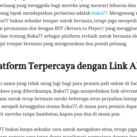
peluang yang menggoda bagi mereka yang mencari hiburan dan
 yang layak mendapatkan perhatian adalah
buka77
. Mengusung 
uka77 bukan sekadar tempat untuk bermain, tetapi juga menye
ai permainan slot dengan RTP (Return to Player) yang menggiur
ahas tentang Buka77 sebagai platform terbaik untuk bermain sl
gai tempat bermain yang mengesankan dan penuh peluang.
atform Terpercaya dengan Link Al
 nama yang tidak asing lagi bagi para pemain judi online di In
ses yang diberikannya, Buka77 juga menyediakan link alternat
n untuk tetap bermain meski beberapa situs perjudian lainn
i menjadi keunggulan utama Buka77, di mana para pemain dapa
rit mereka tanpa hambatan, kapan pun dan di mana pun.
a77 bukan hanya sekadar cara untuk mengakses situs, tetapi jug
ra pemain agar tetap dapat menikmati permainan dengan lanc