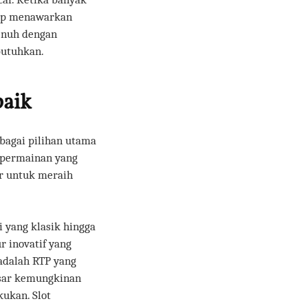
etap menawarkan
enuh dengan
butuhkan.
baik
bagai pilihan utama
e permainan yang
ar untuk meraih
 yang klasik hingga
r inovatif yang
adalah RTP yang
esar kemungkinan
ukan. Slot