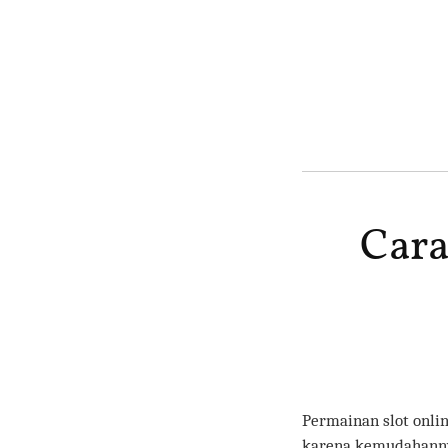
Cara
Permainan slot onlin
karena kemudahannya