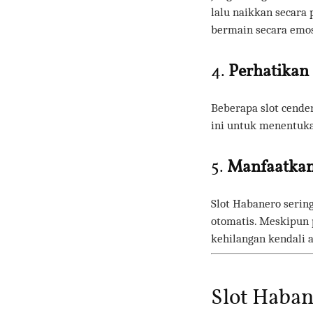
lalu naikkan secara
bermain secara emos
4.
Perhatikan
Beberapa slot cender
ini untuk menentuka
5.
Manfaatkan 
Slot Habanero serin
otomatis. Meskipun p
kehilangan kendali 
Slot Haba