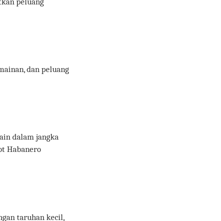
tkan peluang
mainan, dan peluang
ain dalam jangka
lot Habanero
gan taruhan kecil,