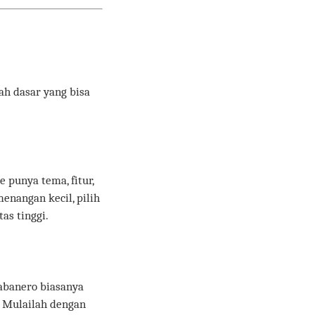
ah dasar yang bisa
punya tema, fitur,
enangan kecil, pilih
tas tinggi.
abanero biasanya
 Mulailah dengan