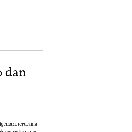
o dan
digemari, terutama
yak penyedia game