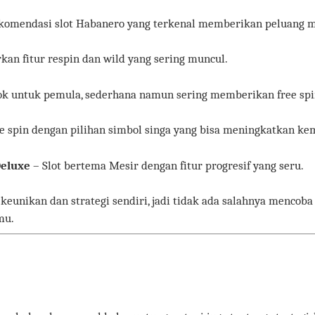
komendasi slot Habanero yang terkenal memberikan peluang m
an fitur respin dan wild yang sering muncul.
k untuk pemula, sederhana namun sering memberikan free spi
e spin dengan pilihan simbol singa yang bisa meningkatkan ke
Deluxe
– Slot bertema Mesir dengan fitur progresif yang seru.
 keunikan dan strategi sendiri, jadi tidak ada salahnya mencob
mu.