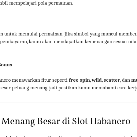
mbil mempelajari pola permainan.
in untuk memulai permainan. Jika simbol yang muncul membe
is pembayaran, kamu akan mendapatkan kemenangan sesuai nilai
Bonus
anero menawarkan fitur seperti
free spin
,
wild
,
scatter
, dan
mu
besar peluang menang, jadi pastikan kamu memahami cara ker
 Menang Besar di Slot Habanero