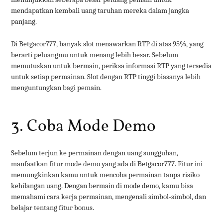
mendapatkan kembali uang taruhan mereka dalam jangka
panjang.
Di Betgacor777, banyak slot menawarkan RTP di atas 95%, yang
berarti peluangmu untuk menang lebih besar. Sebelum
memutuskan untuk bermain, periksa informasi RTP yang tersedia
untuk setiap permainan. Slot dengan RTP tinggi biasanya lebih
menguntungkan bagi pemain.
3. Coba Mode Demo
Sebelum terjun ke permainan dengan uang sungguhan,
manfaatkan fitur mode demo yang ada di Betgacor777. Fitur ini
memungkinkan kamu untuk mencoba permainan tanpa risiko
kehilangan uang. Dengan bermain di mode demo, kamu bisa
memahami cara kerja permainan, mengenali simbol-simbol, dan
belajar tentang fitur bonus.