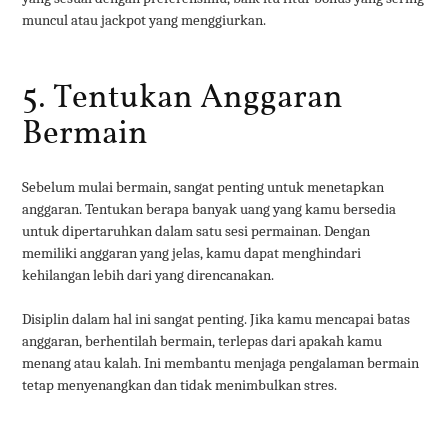
muncul atau jackpot yang menggiurkan.
5. Tentukan Anggaran
Bermain
Sebelum mulai bermain, sangat penting untuk menetapkan
anggaran. Tentukan berapa banyak uang yang kamu bersedia
untuk dipertaruhkan dalam satu sesi permainan. Dengan
memiliki anggaran yang jelas, kamu dapat menghindari
kehilangan lebih dari yang direncanakan.
Disiplin dalam hal ini sangat penting. Jika kamu mencapai batas
anggaran, berhentilah bermain, terlepas dari apakah kamu
menang atau kalah. Ini membantu menjaga pengalaman bermain
tetap menyenangkan dan tidak menimbulkan stres.