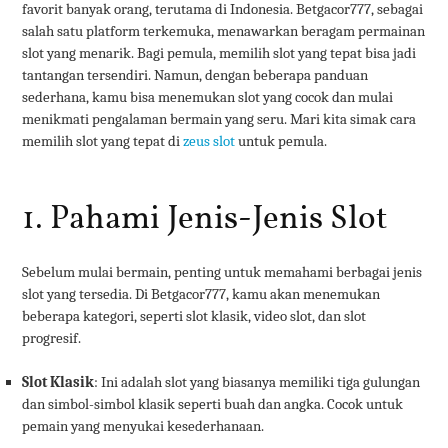
favorit banyak orang, terutama di Indonesia. Betgacor777, sebagai
salah satu platform terkemuka, menawarkan beragam permainan
slot yang menarik. Bagi pemula, memilih slot yang tepat bisa jadi
tantangan tersendiri. Namun, dengan beberapa panduan
sederhana, kamu bisa menemukan slot yang cocok dan mulai
menikmati pengalaman bermain yang seru. Mari kita simak cara
memilih slot yang tepat di
zeus slot
untuk pemula.
1. Pahami Jenis-Jenis Slot
Sebelum mulai bermain, penting untuk memahami berbagai jenis
slot yang tersedia. Di Betgacor777, kamu akan menemukan
beberapa kategori, seperti slot klasik, video slot, dan slot
progresif.
Slot Klasik
: Ini adalah slot yang biasanya memiliki tiga gulungan
dan simbol-simbol klasik seperti buah dan angka. Cocok untuk
pemain yang menyukai kesederhanaan.