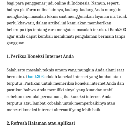
bagi para penggemar judi online di Indonesia. Namun, seperti
halnya platform online lainnya, kadang-kadang Anda mungkin
menghadapi masalah teknis saat menggunakan layanan ini. Tidak
perlu khawatir, dalam artikel ini kami akan memberikan
beberapa tips tentang cara mengatasi masalah teknis di Bank303
agar Anda dapat kembali menikmati pengalaman bermain tanpa
gangguan.
1. Periksa Koneksi Internet Anda
Salah satu masalah teknis umum yang mungkin Anda alami saat
bermain di
bank303
adalah koneksi internet yang lambat atau
terputus. Pastikan untuk memeriksa koneksi internet Anda dan
pastikan bahwa Anda memiliki sinyal yang kuat dan stabil
sebelum memulai permainan. Jika koneksi internet Anda
terputus atau lambat, cobalah untuk memperbaikinya atau
mencari koneksi internet alternatif yang lebih baik.
2. Refresh Halaman atau Aplikasi