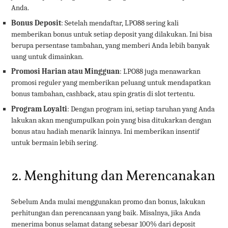
Anda.
Bonus Deposit
: Setelah mendaftar, LPO88 sering kali
memberikan bonus untuk setiap deposit yang dilakukan. Ini bisa
berupa persentase tambahan, yang memberi Anda lebih banyak
uang untuk dimainkan.
Promosi Harian atau Mingguan
: LPO88 juga menawarkan
promosi reguler yang memberikan peluang untuk mendapatkan
bonus tambahan, cashback, atau spin gratis di slot tertentu.
Program Loyalti
: Dengan program ini, setiap taruhan yang Anda
lakukan akan mengumpulkan poin yang bisa ditukarkan dengan
bonus atau hadiah menarik lainnya. Ini memberikan insentif
untuk bermain lebih sering.
2. Menghitung dan Merencanakan
Sebelum Anda mulai menggunakan promo dan bonus, lakukan
perhitungan dan perencanaan yang baik. Misalnya, jika Anda
menerima bonus selamat datang sebesar 100% dari deposit