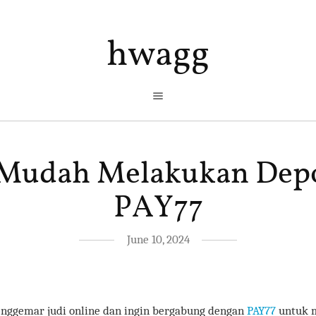
hwagg
Mudah Melakukan Depo
PAY77
June 10, 2024
enggemar judi online dan ingin bergabung dengan
PAY77
untuk m