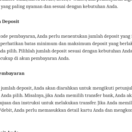
yang paling nyaman dan sesuai dengan kebutuhan Anda.
h Deposit
ode pembayaran, Anda perlu menentukan jumlah deposit yang 
perhatikan batas minimum dan maksimum deposit yang berla
a pilih. Pilihlah jumlah deposit sesuai dengan kebutuhan And
 cukup di akun pembayaran Anda.
 Pembayaran
jumlah deposit, Anda akan diarahkan untuk mengikuti petunj
Anda pilih. Misalnya, jika Anda memilih transfer bank, Anda a
tujuan dan instruksi untuk melakukan transfer. Jika Anda mem
/debit, Anda perlu memasukkan detail kartu Anda dan mengko