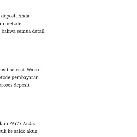
deposit Anda.
dan metode
n bahwa semua detail
sit selesai. Waktu
metode pembayaran
roses deposit
akun PAY77 Anda.
suk ke saldo akun