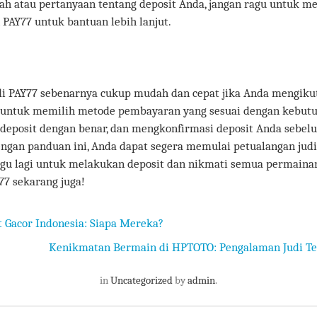
lah atau pertanyaan tentang deposit Anda, jangan ragu untuk 
PAY77 untuk bantuan lebih lanjut.
i PAY77 sebenarnya cukup mudah dan cepat jika Anda mengiku
n untuk memilih metode pembayaran yang sesuai dengan kebut
deposit dengan benar, dan mengkonfirmasi deposit Anda sebel
gan panduan ini, Anda dapat segera memulai petualangan judi
 ragu lagi untuk melakukan deposit dan nikmati semua permaina
77 sekarang juga!
t Gacor Indonesia: Siapa Mereka?
Kenikmatan Bermain di HPTOTO: Pengalaman Judi Ter
in
Uncategorized
by
admin
.