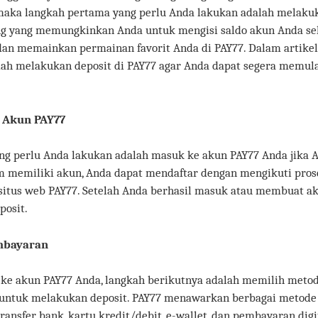
maka langkah pertama yang perlu Anda lakukan adalah melakuk
ing yang memungkinkan Anda untuk mengisi saldo akun Anda se
n memainkan permainan favorit Anda di PAY77. Dalam artikel 
h melakukan deposit di PAY77 agar Anda dapat segera memulai
t Akun PAY77
g perlu Anda lakukan adalah masuk ke akun PAY77 Anda jika 
um memiliki akun, Anda dapat mendaftar dengan mengikuti pros
situs web PAY77. Setelah Anda berhasil masuk atau membuat ak
posit.
embayaran
 ke akun PAY77 Anda, langkah berikutnya adalah memilih met
 untuk melakukan deposit. PAY77 menawarkan berbagai metod
ansfer bank, kartu kredit/debit, e-wallet, dan pembayaran digit