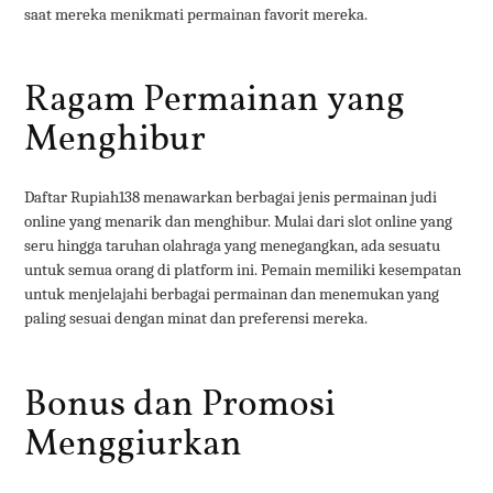
saat mereka menikmati permainan favorit mereka.
Ragam Permainan yang
Menghibur
Daftar Rupiah138 menawarkan berbagai jenis permainan judi
online yang menarik dan menghibur. Mulai dari slot online yang
seru hingga taruhan olahraga yang menegangkan, ada sesuatu
untuk semua orang di platform ini. Pemain memiliki kesempatan
untuk menjelajahi berbagai permainan dan menemukan yang
paling sesuai dengan minat dan preferensi mereka.
Bonus dan Promosi
Menggiurkan