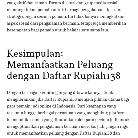
yang aktif dan ramah. Forum diskusi dan grup media sosial
memungkinkan pemain untuk berbagi pengalaman, tips, dan
strategi dengan sesama pemain. Ini tidak hanya meningkatkan
aspek sosial dari pengalaman bermain, tetapi juga memberikan
kesempatan bagi pemain untuk belajar satu sama lain.
Kesimpulan:
Memanfaatkan Peluang
dengan Daftar Rupiah138
Dengan berbagai keuntungan yang ditawarkannya, tidak
mengherankan jika Daftar Rupiah138 menjadi pilihan utama bagi
para pemain judi online di Indonesia. Dari keamanan yang
terjamin hingga berbagai permainan yang menghibur, platform
ini memiliki semua yang dibutuhkan oleh para pecinta judi untuk
mengoptimalkan pengalaman bermain mereka. Jadi, jangan ragu
untuk memanfaatkan peluang dengan Daftar Rupiah138 dan