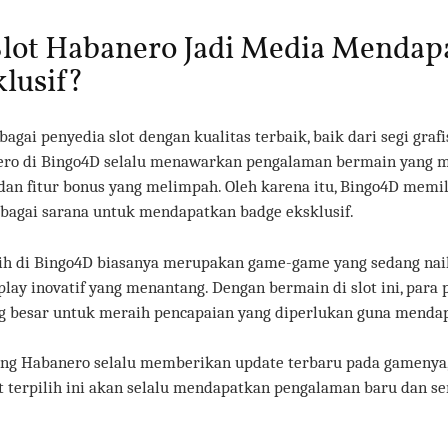
lot Habanero Jadi Media Mendap
lusif?
agai penyedia slot dengan kualitas terbaik, baik dari segi gra
anero di Bingo4D selalu menawarkan pengalaman bermain yang 
an fitur bonus yang melimpah. Oleh karena itu, Bingo4D memil
ebagai sarana untuk mendapatkan badge eksklusif.
lih di Bingo4D biasanya merupakan game-game yang sedang nai
lay inovatif yang menantang. Dengan bermain di slot ini, para 
g besar untuk meraih pencapaian yang diperlukan guna menda
ang Habanero selalu memberikan update terbaru pada gamenya
lot terpilih ini akan selalu mendapatkan pengalaman baru dan se