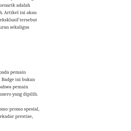
 menarik adalah
 Artikel ini akan
ksklusif tersebut
uran sekaligus
epada pemain
. Badge ini bukan
 bahwa pemain
nero yang dipilih.
omo-promo spesial,
ekadar prestise,