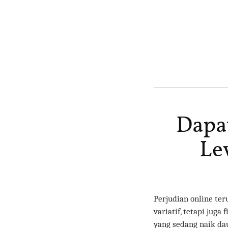
Dapat
Le
Perjudian online te
variatif, tetapi jug
yang sedang naik da