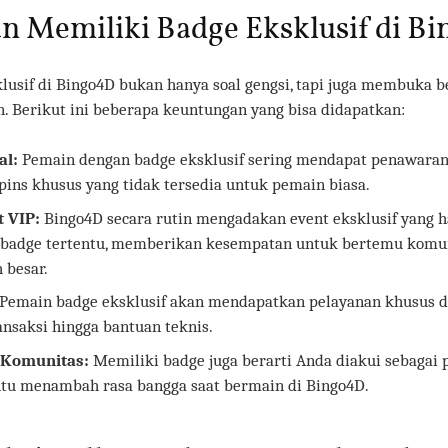
n Memiliki Badge Eksklusif di B
lusif di Bingo4D bukan hanya soal gengsi, tapi juga membuka b
. Berikut ini beberapa keuntungan yang bisa didapatkan:
al:
Pemain dengan badge eksklusif sering mendapat penawaran 
spins khusus yang tidak tersedia untuk pemain biasa.
 VIP:
Bingo4D secara rutin mengadakan event eksklusif yang ha
 badge tertentu, memberikan kesempatan untuk bertemu komu
 besar.
Pemain badge eksklusif akan mendapatkan pelayanan khusus da
ansaksi hingga bantuan teknis.
i Komunitas:
Memiliki badge juga berarti Anda diakui sebagai 
entu menambah rasa bangga saat bermain di Bingo4D.