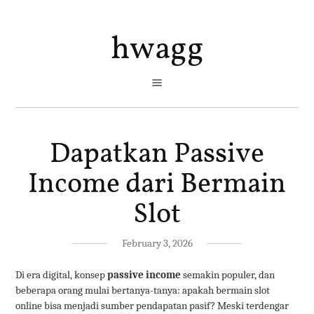
hwagg
Dapatkan Passive
Income dari Bermain
Slot
February 3, 2026
Di era digital, konsep
passive income
semakin populer, dan
beberapa orang mulai bertanya-tanya: apakah bermain slot
online bisa menjadi sumber pendapatan pasif? Meski terdengar