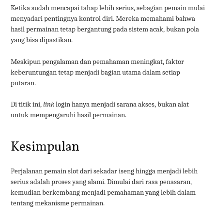
Ketika sudah mencapai tahap lebih serius, sebagian pemain mulai
menyadari pentingnya kontrol diri. Mereka memahami bahwa
hasil permainan tetap bergantung pada sistem acak, bukan pola
yang bisa dipastikan.
Meskipun pengalaman dan pemahaman meningkat, faktor
keberuntungan tetap menjadi bagian utama dalam setiap
putaran.
Di titik ini,
link
login hanya menjadi sarana akses, bukan alat
untuk mempengaruhi hasil permainan.
Kesimpulan
Perjalanan pemain slot dari sekadar iseng hingga menjadi lebih
serius adalah proses yang alami. Dimulai dari rasa penasaran,
kemudian berkembang menjadi pemahaman yang lebih dalam
tentang mekanisme permainan.