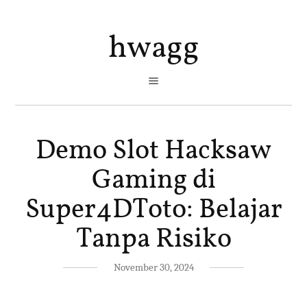
hwagg
Demo Slot Hacksaw
Gaming di
Super4DToto: Belajar
Tanpa Risiko
November 30, 2024