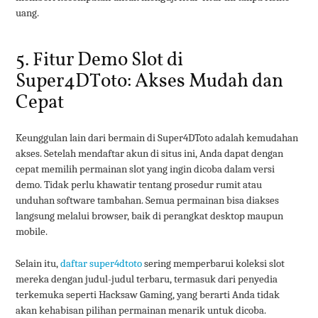
uang.
5. Fitur Demo Slot di
Super4DToto: Akses Mudah dan
Cepat
Keunggulan lain dari bermain di Super4DToto adalah kemudahan
akses. Setelah mendaftar akun di situs ini, Anda dapat dengan
cepat memilih permainan slot yang ingin dicoba dalam versi
demo. Tidak perlu khawatir tentang prosedur rumit atau
unduhan software tambahan. Semua permainan bisa diakses
langsung melalui browser, baik di perangkat desktop maupun
mobile.
Selain itu,
daftar super4dtoto
sering memperbarui koleksi slot
mereka dengan judul-judul terbaru, termasuk dari penyedia
terkemuka seperti Hacksaw Gaming, yang berarti Anda tidak
akan kehabisan pilihan permainan menarik untuk dicoba.