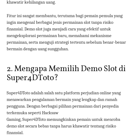
khawatir kehilangan uang.
Fitur ini sangat membantu, terutama bagi pemain pemula yang
ingin mengenal berbagai jenis permainan slot tanpa risiko
finansial. Demo slot juga menjadi cara yang efektif untuk
mengeksplorasi permainan baru, memahami mekanisme
permainan, serta menguji strategi tertentu sebelum benar-benar
bermain dengan uang sungguhan.
2. Mengapa Memilih Demo Slot di
Super4DToto?
Super4DToto adalah salah satu platform perjudian online yang
menawarkan pengalaman bermain yang lengkap dan ramah
pengguna. Dengan berbagai pilihan permainan dari penyedia
terkemuka seperti Hacksaw
Gaming, Super4DToto memungkinkan pemain untuk mencoba
demo slot secara bebas tanpa harus khawatir tentang risiko
finansial.