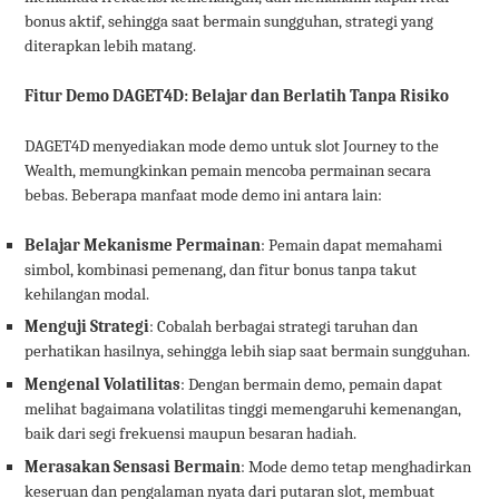
bonus aktif, sehingga saat bermain sungguhan, strategi yang
diterapkan lebih matang.
Fitur Demo DAGET4D: Belajar dan Berlatih Tanpa Risiko
DAGET4D menyediakan mode demo untuk slot Journey to the
Wealth, memungkinkan pemain mencoba permainan secara
bebas. Beberapa manfaat mode demo ini antara lain:
Belajar Mekanisme Permainan
: Pemain dapat memahami
simbol, kombinasi pemenang, dan fitur bonus tanpa takut
kehilangan modal.
Menguji Strategi
: Cobalah berbagai strategi taruhan dan
perhatikan hasilnya, sehingga lebih siap saat bermain sungguhan.
Mengenal Volatilitas
: Dengan bermain demo, pemain dapat
melihat bagaimana volatilitas tinggi memengaruhi kemenangan,
baik dari segi frekuensi maupun besaran hadiah.
Merasakan Sensasi Bermain
: Mode demo tetap menghadirkan
keseruan dan pengalaman nyata dari putaran slot, membuat