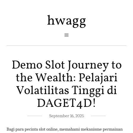
hwagg
Demo Slot Journey to
the Wealth: Pelajari
Volatilitas Tinggi di
DAGET4D!
September 16, 2025
Bagi para pecinta slot online, memahami mekanisme permainan