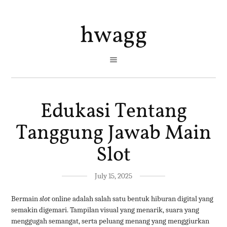
hwagg
Edukasi Tentang
Tanggung Jawab Main
Slot
July 15, 2025
Bermain
slot
online adalah salah satu bentuk hiburan digital yang
semakin digemari. Tampilan visual yang menarik, suara yang
menggugah semangat, serta peluang menang yang menggiurkan