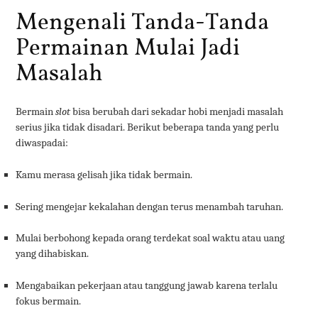
Mengenali Tanda-Tanda
Permainan Mulai Jadi
Masalah
Bermain
slot
bisa berubah dari sekadar hobi menjadi masalah
serius jika tidak disadari. Berikut beberapa tanda yang perlu
diwaspadai:
Kamu merasa gelisah jika tidak bermain.
Sering mengejar kekalahan dengan terus menambah taruhan.
Mulai berbohong kepada orang terdekat soal waktu atau uang
yang dihabiskan.
Mengabaikan pekerjaan atau tanggung jawab karena terlalu
fokus bermain.