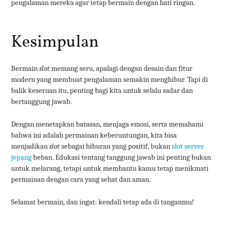
pengalaman mereka agar tetap bermain dengan hati ringan.
Kesimpulan
Bermain
slot
memang seru, apalagi dengan desain dan fitur
modern yang membuat pengalaman semakin menghibur. Tapi di
balik keseruan itu, penting bagi kita untuk selalu sadar dan
bertanggung jawab.
Dengan menetapkan batasan, menjaga emosi, serta memahami
bahwa ini adalah permainan keberuntungan, kita bisa
menjadikan
slot
sebagai hiburan yang positif, bukan
slot server
jepang
beban. Edukasi tentang tanggung jawab ini penting bukan
untuk melarang, tetapi untuk membantu kamu tetap menikmati
permainan dengan cara yang sehat dan aman.
Selamat bermain, dan ingat: kendali tetap ada di tanganmu!