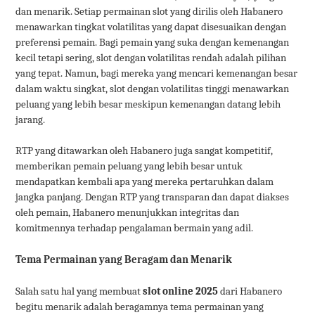
dan menarik. Setiap permainan slot yang dirilis oleh Habanero
menawarkan tingkat volatilitas yang dapat disesuaikan dengan
preferensi pemain. Bagi pemain yang suka dengan kemenangan
kecil tetapi sering, slot dengan volatilitas rendah adalah pilihan
yang tepat. Namun, bagi mereka yang mencari kemenangan besar
dalam waktu singkat, slot dengan volatilitas tinggi menawarkan
peluang yang lebih besar meskipun kemenangan datang lebih
jarang.
RTP yang ditawarkan oleh Habanero juga sangat kompetitif,
memberikan pemain peluang yang lebih besar untuk
mendapatkan kembali apa yang mereka pertaruhkan dalam
jangka panjang. Dengan RTP yang transparan dan dapat diakses
oleh pemain, Habanero menunjukkan integritas dan
komitmennya terhadap pengalaman bermain yang adil.
Tema Permainan yang Beragam dan Menarik
Salah satu hal yang membuat
slot online 2025
dari Habanero
begitu menarik adalah beragamnya tema permainan yang