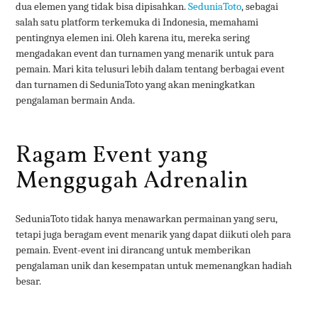
dua elemen yang tidak bisa dipisahkan.
SeduniaToto
, sebagai
salah satu platform terkemuka di Indonesia, memahami
pentingnya elemen ini. Oleh karena itu, mereka sering
mengadakan event dan turnamen yang menarik untuk para
pemain. Mari kita telusuri lebih dalam tentang berbagai event
dan turnamen di SeduniaToto yang akan meningkatkan
pengalaman bermain Anda.
Ragam Event yang
Menggugah Adrenalin
SeduniaToto tidak hanya menawarkan permainan yang seru,
tetapi juga beragam event menarik yang dapat diikuti oleh para
pemain. Event-event ini dirancang untuk memberikan
pengalaman unik dan kesempatan untuk memenangkan hadiah
besar.