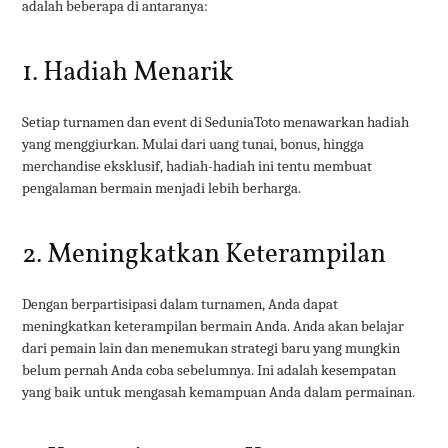
adalah beberapa di antaranya:
1. Hadiah Menarik
Setiap turnamen dan event di SeduniaToto menawarkan hadiah
yang menggiurkan. Mulai dari uang tunai, bonus, hingga
merchandise eksklusif, hadiah-hadiah ini tentu membuat
pengalaman bermain menjadi lebih berharga.
2. Meningkatkan Keterampilan
Dengan berpartisipasi dalam turnamen, Anda dapat
meningkatkan keterampilan bermain Anda. Anda akan belajar
dari pemain lain dan menemukan strategi baru yang mungkin
belum pernah Anda coba sebelumnya. Ini adalah kesempatan
yang baik untuk mengasah kemampuan Anda dalam permainan.