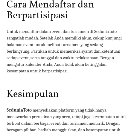
Cara Mendaftar dan
Berpartisipasi
Untuk mendaftar dalam event dan turnamen di SeduniaToto
sangatlah mudah. Setelah Anda memiliki akun, cukup kunjungi
halaman event untuk melihat turnamen yang sedang
berlangsung. Pastikan untuk memeriksa syarat dan ketentuan
setiap event, serta tanggal dan waktu pelaksanaan. Dengan
mengatur kalender Anda, Anda tidak akan ketinggalan
kesempatan untuk berpartisipasi.
Kesimpulan
SeduniaToto
menyediakan platform yang tidak hanya
menawarkan permainan yang seru, tetapi juga kesempatan untuk
terlibat dalam berbagai event dan turnamen menarik. Dengan
beragam pilihan, hadiah menggiurkan, dan kesempatan untuk