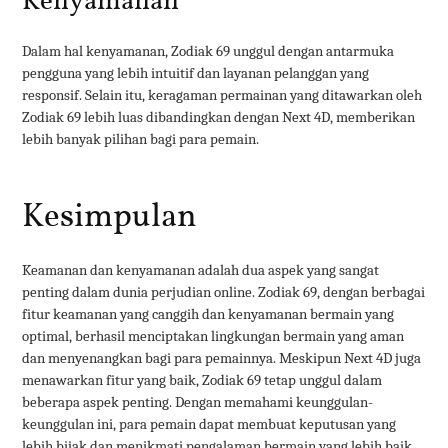
Kenyamanan
Dalam hal kenyamanan, Zodiak 69 unggul dengan antarmuka
pengguna yang lebih intuitif dan layanan pelanggan yang
responsif. Selain itu, keragaman permainan yang ditawarkan oleh
Zodiak 69 lebih luas dibandingkan dengan Next 4D, memberikan
lebih banyak pilihan bagi para pemain.
Kesimpulan
Keamanan dan kenyamanan adalah dua aspek yang sangat
penting dalam dunia perjudian online. Zodiak 69, dengan berbagai
fitur keamanan yang canggih dan kenyamanan bermain yang
optimal, berhasil menciptakan lingkungan bermain yang aman
dan menyenangkan bagi para pemainnya. Meskipun Next 4D juga
menawarkan fitur yang baik, Zodiak 69 tetap unggul dalam
beberapa aspek penting. Dengan memahami keunggulan-
keunggulan ini, para pemain dapat membuat keputusan yang
lebih bijak dan menikmati pengalaman bermain yang lebih baik.