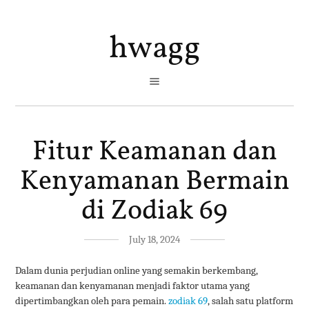
hwagg
Fitur Keamanan dan
Kenyamanan Bermain
di Zodiak 69
July 18, 2024
Dalam dunia perjudian online yang semakin berkembang,
keamanan dan kenyamanan menjadi faktor utama yang
dipertimbangkan oleh para pemain.
zodiak 69
, salah satu platform