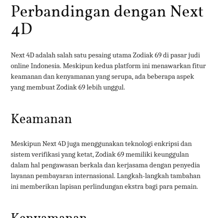
Perbandingan dengan Next
4D
Next 4D adalah salah satu pesaing utama Zodiak 69 di pasar judi
online Indonesia. Meskipun kedua platform ini menawarkan fitur
keamanan dan kenyamanan yang serupa, ada beberapa aspek
yang membuat Zodiak 69 lebih unggul.
Keamanan
Meskipun Next 4D juga menggunakan teknologi enkripsi dan
sistem verifikasi yang ketat, Zodiak 69 memiliki keunggulan
dalam hal pengawasan berkala dan kerjasama dengan penyedia
layanan pembayaran internasional. Langkah-langkah tambahan
ini memberikan lapisan perlindungan ekstra bagi para pemain.