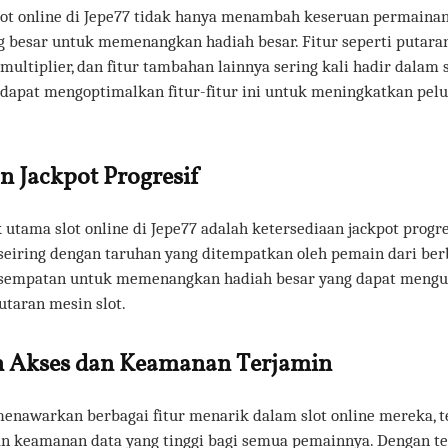
lot online di Jepe77 tidak hanya menambah keseruan permainan,
besar untuk memenangkan hadiah besar. Fitur seperti putaran g
multiplier, dan fitur tambahan lainnya sering kali hadir dalam 
 dapat mengoptimalkan fitur-fitur ini untuk meningkatkan pe
n Jackpot Progresif
 utama slot online di Jepe77 adalah ketersediaan jackpot progres
seiring dengan taruhan yang ditempatkan oleh pemain dari ber
sempatan untuk memenangkan hadiah besar yang dapat meng
utaran mesin slot.
Akses dan Keamanan Terjamin
menawarkan berbagai fitur menarik dalam slot online mereka, t
 keamanan data yang tinggi bagi semua pemainnya. Dengan te