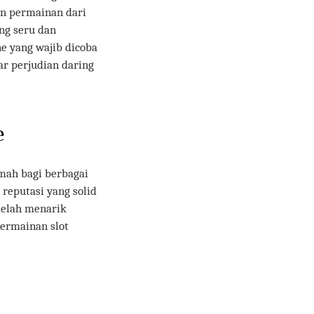
an permainan dari
ng seru dan
ne yang wajib dicoba
ar perjudian daring
e
umah bagi berbagai
reputasi yang solid
elah menarik
permainan slot