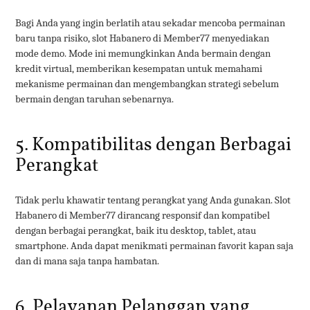
Bagi Anda yang ingin berlatih atau sekadar mencoba permainan
baru tanpa risiko, slot Habanero di Member77 menyediakan
mode demo. Mode ini memungkinkan Anda bermain dengan
kredit virtual, memberikan kesempatan untuk memahami
mekanisme permainan dan mengembangkan strategi sebelum
bermain dengan taruhan sebenarnya.
5. Kompatibilitas dengan Berbagai
Perangkat
Tidak perlu khawatir tentang perangkat yang Anda gunakan. Slot
Habanero di Member77 dirancang responsif dan kompatibel
dengan berbagai perangkat, baik itu desktop, tablet, atau
smartphone. Anda dapat menikmati permainan favorit kapan saja
dan di mana saja tanpa hambatan.
6. Pelayanan Pelanggan yang