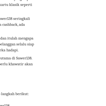
artu klasik seperti
awer138 seringkali
 cashback, ada
 dan itulah mengapa
langgan selalu siap
eka hadapi.
 utama di Sawer138.
perlu khawatir akan
-langkah berikut:
er138.