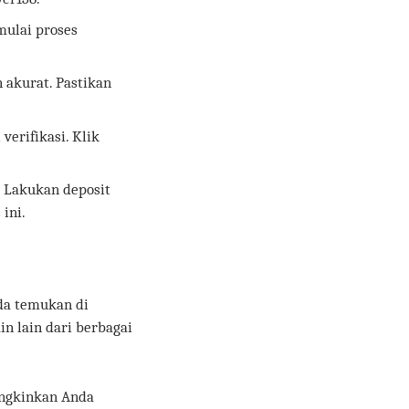
mulai proses
n akurat. Pastikan
verifikasi. Klik
! Lakukan deposit
ini.
da temukan di
n lain dari berbagai
ungkinkan Anda