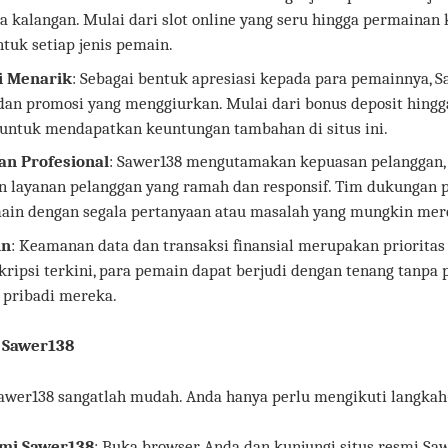
 kalangan. Mulai dari slot online yang seru hingga permainan k
ntuk setiap jenis pemain.
i Menarik
: Sebagai bentuk apresiasi kepada para pemainnya, S
n promosi yang menggiurkan. Mulai dari bonus deposit hingga
untuk mendapatkan keuntungan tambahan di situs ini.
an Profesional
: Sawer138 mengutamakan kepuasan pelanggan,
layanan pelanggan yang ramah dan responsif. Tim dukungan pe
in dengan segala pertanyaan atau masalah yang mungkin mer
in
: Keamanan data dan transaksi finansial merupakan prioritas
kripsi terkini, para pemain dapat berjudi dengan tenang tanpa 
 pribadi mereka.
i Sawer138
wer138 sangatlah mudah. Anda hanya perlu mengikuti langkah
smi Sawer138
: Buka browser Anda dan kunjungi situs resmi Saw