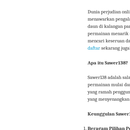
Dunia perjudian onli
menawarkan pengala
daun di kalangan pa
permainan menarik 
mencari keseruan da
daftar
sekarang juga
Apa itu Sawer138?
Sawer138 adalah sal
permainan mulai dar
yang ramah penggun
yang menyenangkan 
Keunggulan Sawer
Beragam Pilihan 