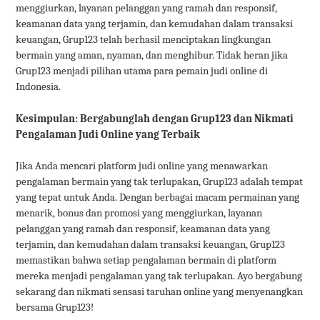
menggiurkan, layanan pelanggan yang ramah dan responsif,
keamanan data yang terjamin, dan kemudahan dalam transaksi
keuangan, Grup123 telah berhasil menciptakan lingkungan
bermain yang aman, nyaman, dan menghibur. Tidak heran jika
Grup123 menjadi pilihan utama para pemain judi online di
Indonesia.
Kesimpulan: Bergabunglah dengan Grup123 dan Nikmati
Pengalaman Judi Online yang Terbaik
Jika Anda mencari platform judi online yang menawarkan
pengalaman bermain yang tak terlupakan, Grup123 adalah tempat
yang tepat untuk Anda. Dengan berbagai macam permainan yang
menarik, bonus dan promosi yang menggiurkan, layanan
pelanggan yang ramah dan responsif, keamanan data yang
terjamin, dan kemudahan dalam transaksi keuangan, Grup123
memastikan bahwa setiap pengalaman bermain di platform
mereka menjadi pengalaman yang tak terlupakan. Ayo bergabung
sekarang dan nikmati sensasi taruhan online yang menyenangkan
bersama Grup123!