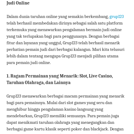
Judi Online
Dalam dunia taruhan online yang semakin berkembang,
grup123
telah berhasil membedakan dirinya sebagai salah satu platform
terkemuka yang menawarkan pengalaman bermain judi online
yang tak terlupakan bagi para penggunanya. Dengan berbagai
fitur dan layanan yang unggul, Grup123 telah berhasil menarik
perhatian pemain judi dari berbagai kalangan. Mari kita telusuri
lebih dalam tentang mengapa Grup123 menjadi pilihan utama
para pemain judi online.
1. Ragam Permainan yang Menarik: Slot, Live Casino,
Taruhan Olahraga, dan Lainnya
Grup123 menawarkan berbagai macam permainan yang menarik
bagi para pemainnya. Mulai dari slot games yang seru dan
menghibur hingga pengalaman kasino langsung yang
mendebarkan, Grup123 memiliki semuanya. Para pemain juga
dapat menikmati taruhan olahraga yang menegangkan dan
berbagai game kartu klasik seperti poker dan blackjack. Dengan