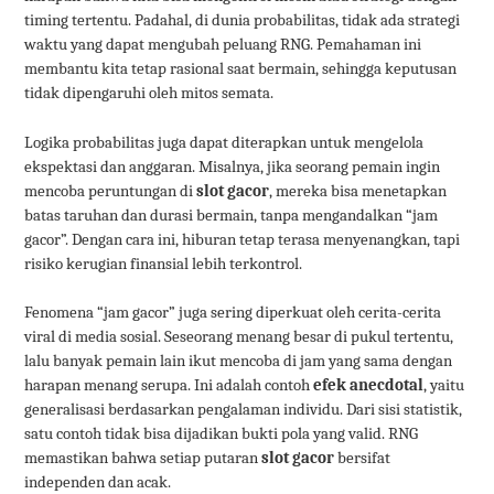
timing tertentu. Padahal, di dunia probabilitas, tidak ada strategi
waktu yang dapat mengubah peluang RNG. Pemahaman ini
membantu kita tetap rasional saat bermain, sehingga keputusan
tidak dipengaruhi oleh mitos semata.
Logika probabilitas juga dapat diterapkan untuk mengelola
ekspektasi dan anggaran. Misalnya, jika seorang pemain ingin
mencoba peruntungan di
slot gacor
, mereka bisa menetapkan
batas taruhan dan durasi bermain, tanpa mengandalkan “jam
gacor”. Dengan cara ini, hiburan tetap terasa menyenangkan, tapi
risiko kerugian finansial lebih terkontrol.
Fenomena “jam gacor” juga sering diperkuat oleh cerita-cerita
viral di media sosial. Seseorang menang besar di pukul tertentu,
lalu banyak pemain lain ikut mencoba di jam yang sama dengan
harapan menang serupa. Ini adalah contoh
efek anecdotal
, yaitu
generalisasi berdasarkan pengalaman individu. Dari sisi statistik,
satu contoh tidak bisa dijadikan bukti pola yang valid. RNG
memastikan bahwa setiap putaran
slot gacor
bersifat
independen dan acak.