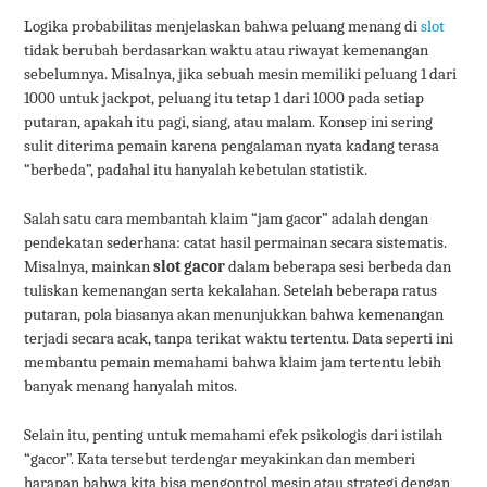
Logika probabilitas menjelaskan bahwa peluang menang di
slot
tidak berubah berdasarkan waktu atau riwayat kemenangan
sebelumnya. Misalnya, jika sebuah mesin memiliki peluang 1 dari
1000 untuk jackpot, peluang itu tetap 1 dari 1000 pada setiap
putaran, apakah itu pagi, siang, atau malam. Konsep ini sering
sulit diterima pemain karena pengalaman nyata kadang terasa
“berbeda”, padahal itu hanyalah kebetulan statistik.
Salah satu cara membantah klaim “jam gacor” adalah dengan
pendekatan sederhana: catat hasil permainan secara sistematis.
Misalnya, mainkan
slot gacor
dalam beberapa sesi berbeda dan
tuliskan kemenangan serta kekalahan. Setelah beberapa ratus
putaran, pola biasanya akan menunjukkan bahwa kemenangan
terjadi secara acak, tanpa terikat waktu tertentu. Data seperti ini
membantu pemain memahami bahwa klaim jam tertentu lebih
banyak menang hanyalah mitos.
Selain itu, penting untuk memahami efek psikologis dari istilah
“gacor”. Kata tersebut terdengar meyakinkan dan memberi
harapan bahwa kita bisa mengontrol mesin atau strategi dengan