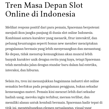
Tren Masa Depan Slot
Online di Indonesia
Melihat respons positif dari para pemain, Spaceman berpotensi
menjadi ikon jangka panjang di dunia slot online Indonesia.
Kombinasi antara karakter yang menarik, fitur interaktif, dan
peluang keuntungan seperti bonus new member menciptakan
pengalaman bermain yang lebih menyenangkan dan menantang.
Ke depan, tidak menutup kemungkinan akan muncul lebih
banyak karakter unik dengan cerita yang kaya, tetapi Spaceman
telah membuka jalan dengan standar baru dalam hal estetika,
interaksi, dan hiburan.
Selain itu, tren ini menunjukkan bagaimana industri slot online
semakin berfokus pada pengalaman pengguna, bukan sekadar
kemenangan materi. Pemain kini mencari lebih dari sekadar
hadiah uang; mereka ingin terhibur, merasa terlibat, dan
memiliki alasan untuk kembali bermain. Spaceman hadir tepat di
titik ini, menggabungkan elemen petualangan, visual yang