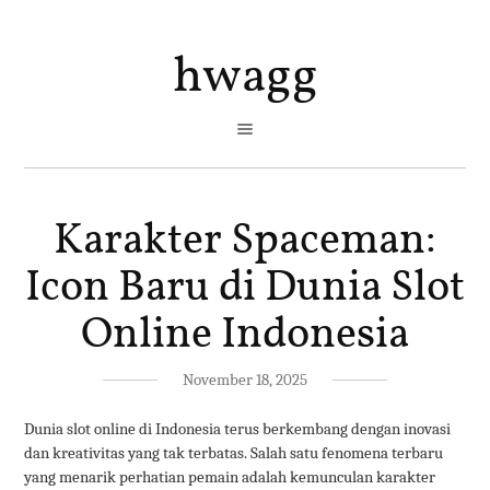
hwagg
Karakter Spaceman:
Icon Baru di Dunia Slot
Online Indonesia
November 18, 2025
Dunia slot online di Indonesia terus berkembang dengan inovasi
dan kreativitas yang tak terbatas. Salah satu fenomena terbaru
yang menarik perhatian pemain adalah kemunculan karakter