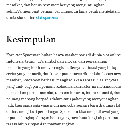
memikat, dan bonus new member yang menguntungkan,
sehingga membuat pemain baru maupun lama betah menjelajahi
dunia slot online
slot spaceman
.
Kesimpulan
Karakter Spaceman bukan hanya maskot baru di dunia slot online
Indonesia, tetapi juga simbol dari inovasi dan pengalaman
bermain yang lebih menyenangkan. Dengan animasi yang hidup,
cerita yang menarik, dan kesempatan menarik melalui bonus new
member, Spaceman berhasil menghadirkan sensasi luar angkasa
yang unik bagi para pemain. Kehadiran karakter ini menandai era
baru dalam permainan slot, di mana hiburan, interaksi sosial, dan
peluang menang berpadu dalam satu paket yang menyenangkan.
Jadi, bagi siapa saja yang ingin mencoba sensasi baru di dunia slot
online, mengikuti petualangan Spaceman bisa menjadi awal yang
tepat — lengkap dengan bonus yang membuat langkah pertama
terasa lebih ringan dan menyenangkan.