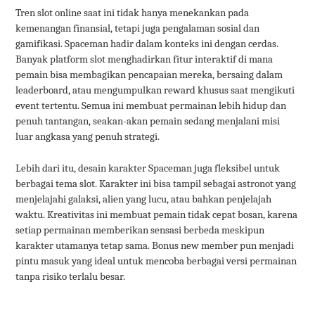
Tren slot online saat ini tidak hanya menekankan pada
kemenangan finansial, tetapi juga pengalaman sosial dan
gamifikasi. Spaceman hadir dalam konteks ini dengan cerdas.
Banyak platform slot menghadirkan fitur interaktif di mana
pemain bisa membagikan pencapaian mereka, bersaing dalam
leaderboard, atau mengumpulkan reward khusus saat mengikuti
event tertentu. Semua ini membuat permainan lebih hidup dan
penuh tantangan, seakan-akan pemain sedang menjalani misi
luar angkasa yang penuh strategi.
Lebih dari itu, desain karakter Spaceman juga fleksibel untuk
berbagai tema slot. Karakter ini bisa tampil sebagai astronot yang
menjelajahi galaksi, alien yang lucu, atau bahkan penjelajah
waktu. Kreativitas ini membuat pemain tidak cepat bosan, karena
setiap permainan memberikan sensasi berbeda meskipun
karakter utamanya tetap sama. Bonus new member pun menjadi
pintu masuk yang ideal untuk mencoba berbagai versi permainan
tanpa risiko terlalu besar.