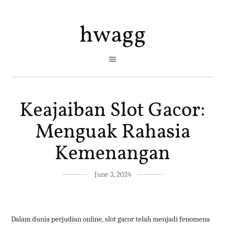
hwagg
Keajaiban Slot Gacor:
Menguak Rahasia
Kemenangan
June 3, 2024
Dalam dunia perjudian online, slot gacor telah menjadi fenomena