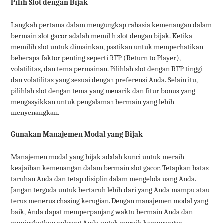
Pilih Slot dengan Bijak
Langkah pertama dalam mengungkap rahasia kemenangan dalam
bermain slot gacor adalah memilih slot dengan bijak. Ketika
memilih slot untuk dimainkan, pastikan untuk memperhatikan
beberapa faktor penting seperti RTP (Return to Player),
volatilitas, dan tema permainan. Pilihlah slot dengan RTP tinggi
dan volatilitas yang sesuai dengan preferensi Anda. Selain itu,
pilihlah slot dengan tema yang menarik dan fitur bonus yang
mengasyikkan untuk pengalaman bermain yang lebih
menyenangkan.
Gunakan Manajemen Modal yang Bijak
Manajemen modal yang bijak adalah kunci untuk meraih
keajaiban kemenangan dalam bermain slot gacor. Tetapkan batas
taruhan Anda dan tetap disiplin dalam mengelola uang Anda.
Jangan tergoda untuk bertaruh lebih dari yang Anda mampu atau
terus menerus chasing kerugian. Dengan manajemen modal yang
baik, Anda dapat memperpanjang waktu bermain Anda dan
meningkatkan peluang Anda untuk meraih kemenangan.