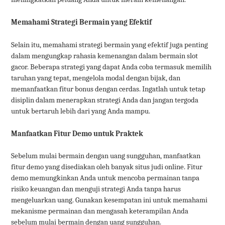
Memahami Strategi Bermain yang Efektif
Selain itu, memahami strategi bermain yang efektif juga penting
dalam mengungkap rahasia kemenangan dalam bermain slot
gacor. Beberapa strategi yang dapat Anda coba termasuk memilih
taruhan yang tepat, mengelola modal dengan bijak, dan
memanfaatkan fitur bonus dengan cerdas. Ingatlah untuk tetap
disiplin dalam menerapkan strategi Anda dan jangan tergoda
untuk bertaruh lebih dari yang Anda mampu.
Manfaatkan Fitur Demo untuk Praktek
Sebelum mulai bermain dengan uang sungguhan, manfaatkan
fitur demo yang disediakan oleh banyak situs judi online. Fitur
demo memungkinkan Anda untuk mencoba permainan tanpa
risiko keuangan dan menguji strategi Anda tanpa harus
mengeluarkan uang. Gunakan kesempatan ini untuk memahami
mekanisme permainan dan mengasah keterampilan Anda
sebelum mulai bermain dengan uang sungguhan.