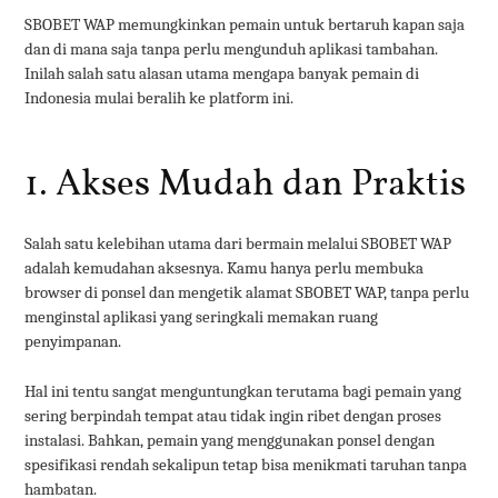
SBOBET WAP memungkinkan pemain untuk bertaruh kapan saja
dan di mana saja tanpa perlu mengunduh aplikasi tambahan.
Inilah salah satu alasan utama mengapa banyak pemain di
Indonesia mulai beralih ke platform ini.
1. Akses Mudah dan Praktis
Salah satu kelebihan utama dari bermain melalui SBOBET WAP
adalah kemudahan aksesnya. Kamu hanya perlu membuka
browser di ponsel dan mengetik alamat SBOBET WAP, tanpa perlu
menginstal aplikasi yang seringkali memakan ruang
penyimpanan.
Hal ini tentu sangat menguntungkan terutama bagi pemain yang
sering berpindah tempat atau tidak ingin ribet dengan proses
instalasi. Bahkan, pemain yang menggunakan ponsel dengan
spesifikasi rendah sekalipun tetap bisa menikmati taruhan tanpa
hambatan.