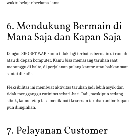
waktu belajar berlama-lama.
6. Mendukung Bermain di
Mana Saja dan Kapan Saja
Dengan SBOBET WAP, kamu tidak lagi terbatas bermain di rumah
atau di depan komputer. Kamu bisa memasang taruhan saat
menunggu di halte, di perjalanan pulang kantor, atau bahkan saat
santai di kafe.
Fleksibilitas ini membuat aktivitas taruhan jadi lebih asyik dan
tidak mengganggu rutinitas sehari-hari. Jadi, meskipun sedang
sibuk, kamu tetap bisa menikmati keseruan taruhan online kapan
pun diinginkan.
7. Pelayanan Customer