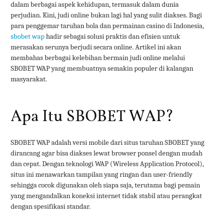
dalam berbagai aspek kehidupan, termasuk dalam dunia
perjudian. Kini, judi online bukan lagi hal yang sulit diakses. Bagi
para penggemar taruhan bola dan permainan casino di Indonesia,
sbobet wap
hadir sebagai solusi praktis dan efisien untuk
merasakan serunya berjudi secara online. Artikel ini akan
membahas berbagai kelebihan bermain judi online melalui
SBOBET WAP yang membuatnya semakin populer di kalangan
masyarakat.
Apa Itu SBOBET WAP?
SBOBET WAP adalah versi mobile dari situs taruhan SBOBET yang
dirancang agar bisa diakses lewat browser ponsel dengan mudah
dan cepat. Dengan teknologi WAP (Wireless Application Protocol),
situs ini menawarkan tampilan yang ringan dan user-friendly
sehingga cocok digunakan oleh siapa saja, terutama bagi pemain
yang mengandalkan koneksi internet tidak stabil atau perangkat
dengan spesifikasi standar.