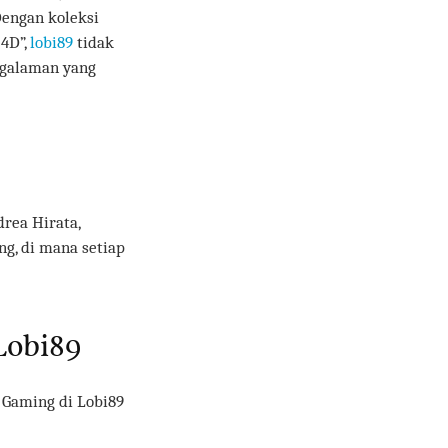
Dengan koleksi
4D”,
lobi89
tidak
galaman yang
rea Hirata,
ng, di mana setiap
Lobi89
 Gaming di Lobi89