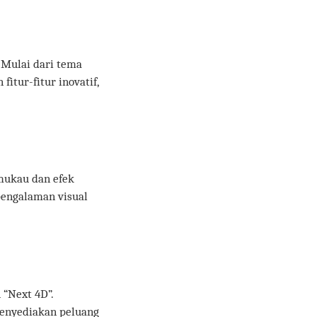
 Mulai dari tema
tur-fitur inovatif,
emukau dan efek
pengalaman visual
 “Next 4D”.
menyediakan peluang