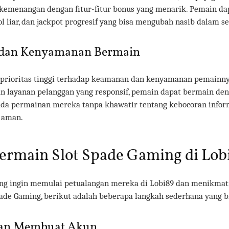
kemenangan dengan fitur-fitur bonus yang menarik. Pemain d
ol liar, dan jackpot progresif yang bisa mengubah nasib dalam se
 dan Kenyamanan Bermain
prioritas tinggi terhadap keamanan dan kenyamanan pemainny
n layanan pelanggan yang responsif, pemain dapat bermain de
da permainan mereka tanpa khawatir tentang kebocoran inform
k aman.
ermain Slot Spade Gaming di Lob
ang ingin memulai petualangan mereka di Lobi89 dan menikmat
ade Gaming, berikut adalah beberapa langkah sederhana yang bi
 dan Membuat Akun