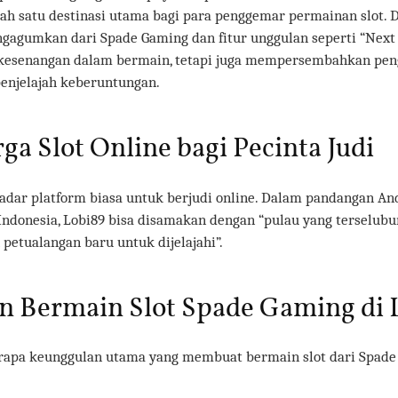
lah satu destinasi utama bagi para penggemar permainan slot. 
agumkan dari Spade Gaming dan fitur unggulan seperti “Next 
esenangan dalam bermain, tetapi juga mempersembahkan pen
enjelajah keberuntungan.
ga Slot Online bagi Pecinta Judi
adar platform biasa untuk berjudi online. Dalam pandangan And
Indonesia, Lobi89 bisa disamakan dengan “pulau yang terselubu
 petualangan baru untuk dijelajahi”.
n Bermain Slot Spade Gaming di 
rapa keunggulan utama yang membuat bermain slot dari Spade