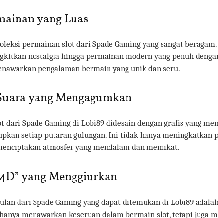
rmainan yang Luas
oleksi permainan slot dari Spade Gaming yang sangat beragam.
kitkan nostalgia hingga permainan modern yang penuh dengan fi
enawarkan pengalaman bermain yang unik dan seru.
n Suara yang Mengagumkan
ot dari Spade Gaming di Lobi89 didesain dengan grafis yang m
pkan setiap putaran gulungan. Ini tidak hanya meningkatkan 
a menciptakan atmosfer yang mendalam dan memikat.
t 4D” yang Menggiurkan
gulan dari Spade Gaming yang dapat ditemukan di Lobi89 adalah
 hanya menawarkan keseruan dalam bermain slot, tetapi juga 