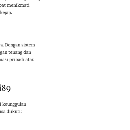
apat menikmati
kejap.
a. Dengan sistem
ngan tenang dan
asi pribadi atau
i89
i keunggulan
sa diikuti: