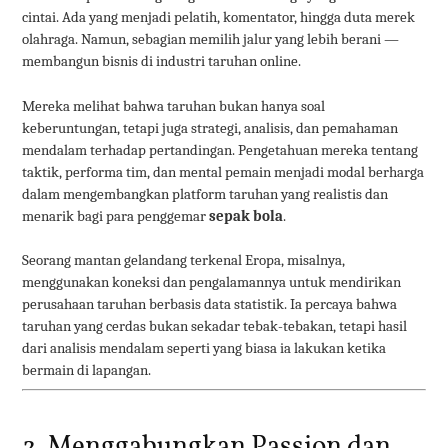
cintai. Ada yang menjadi pelatih, komentator, hingga duta merek
olahraga. Namun, sebagian memilih jalur yang lebih berani —
membangun bisnis di industri taruhan online.
Mereka melihat bahwa taruhan bukan hanya soal
keberuntungan, tetapi juga strategi, analisis, dan pemahaman
mendalam terhadap pertandingan. Pengetahuan mereka tentang
taktik, performa tim, dan mental pemain menjadi modal berharga
dalam mengembangkan platform taruhan yang realistis dan
menarik bagi para penggemar
sepak bola
.
Seorang mantan gelandang terkenal Eropa, misalnya,
menggunakan koneksi dan pengalamannya untuk mendirikan
perusahaan taruhan berbasis data statistik. Ia percaya bahwa
taruhan yang cerdas bukan sekadar tebak-tebakan, tetapi hasil
dari analisis mendalam seperti yang biasa ia lakukan ketika
bermain di lapangan.
2. Menggabungkan Passion dan