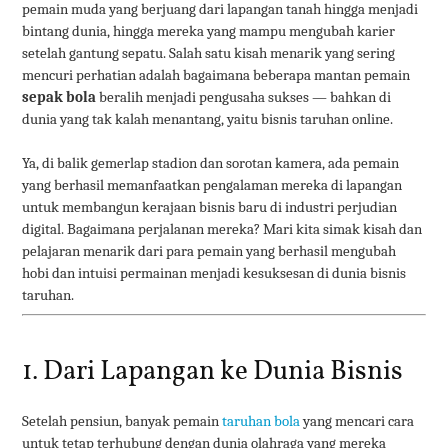
pemain muda yang berjuang dari lapangan tanah hingga menjadi
bintang dunia, hingga mereka yang mampu mengubah karier
setelah gantung sepatu. Salah satu kisah menarik yang sering
mencuri perhatian adalah bagaimana beberapa mantan pemain
sepak bola
beralih menjadi pengusaha sukses — bahkan di
dunia yang tak kalah menantang, yaitu bisnis taruhan online.
Ya, di balik gemerlap stadion dan sorotan kamera, ada pemain
yang berhasil memanfaatkan pengalaman mereka di lapangan
untuk membangun kerajaan bisnis baru di industri perjudian
digital. Bagaimana perjalanan mereka? Mari kita simak kisah dan
pelajaran menarik dari para pemain yang berhasil mengubah
hobi dan intuisi permainan menjadi kesuksesan di dunia bisnis
taruhan.
1. Dari Lapangan ke Dunia Bisnis
Setelah pensiun, banyak pemain
taruhan bola
yang mencari cara
untuk tetap terhubung dengan dunia olahraga yang mereka