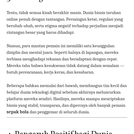
Tentu, tidak semua kisah berakhir manis. Dunia bisnis taruhan
online penuh dengan tantangan. Persaingan ketat, regulasi yang
berubah-ubah, serta stigma negatif terhadap perjudian menjadi
rintangan besar yang harus dihadapi.
Namun, para mantan pemain ini memiliki satu keunggulan:
disiplin dan mental juara. Seperti halnya di lapangan, mereka
terbiasa menghadapi tekanan dan beradaptasi dengan cepat.
Mereka tahu bahwa kesuksesan tidak datang dalam semalam —
butuh perencanaan, kerja keras, dan kesabaran.
Beberapa bahkan memulai dari bawah, membangun tim kecil dan
belajar dunia teknologi digital sebelum akhirnya meluncurkan
platform mereka sendiri. Hasilnya, mereka mampu menciptakan
bisnis yang stabil, transparan, dan dipercaya oleh banyak pemain
sepak bola
dan penggemar di seluruh dunia.