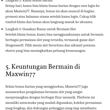
Langkah 3: Klaim Bonus Harian
Setiap hari, kamu bisa klaim bonus harian dengan cara login ke
akun Maxwin77. Biasanya, bonus ini akan muncul di bagian
promosi atau halaman utama setelah kamu login. Cukup klik
tombol klaim dan bonus akan langsung masuk ke akunmu.
Langkah 4: Gunakan Bonus untuk Bermain Slot
Setelah klaim bonus, kamu bisa menggunakannya untuk bermain
berbagai permainan slot yang tersedia, termasuk game dari
Dragoonsoft. Pilih mesin slot favoritmu dan nikmati putaran
ekstra yang bisa meningkatkan peluang kemenangan.
5. Keuntungan Bermain di
Maxwin77
Selain bonus harian yang menggiurkan, Maxwin77 juga
menawarkan pengalaman bermain slot yang sangat
menyenangkan dengan berbagai fitur menarik. Platform ini
memiliki antarmuka yang mudah digunakan, koleksi permainan
yang lengkap, dan dukungan pelanggan yang siap membantu