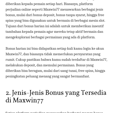
diberikan kepada pemain setiap hari. Biasanya, platform
perjudian online seperti Maxwin77 menawarkan berbagai jenis
bonus, mulai dari bonus deposit, bonus tanpa syarat, hingga free
spins yang bisa digunakan untuk bermain di berbagai mesin slot.
Tujuan dari bonus harian ini adalah untuk memberikan insentif
tambahan kepada pemain agar mereka tetap aktif bermain dan
mengeksplorasi berbagai permainan yang ada di platform.
Bonus harian ini bisa didapatkan setiap kali kamu login ke akun
Maxwin77, dan biasanya tidak memerlukan persyaratan yang
rumit. Cukup pastikan bahwa kamu sudah terdaftar di Maxwin77,
melakukan deposit, dan memulai permainan. Bonus yang
diberikan bisa beragam, mulai dari uang tunai, free spins, hingga
peningkatan peluang menang yang sangat bermanfaat.
2. Jenis-Jenis Bonus yang Tersedia
di Maxwin77
Setiap platform perjudian menawarkan berbagai macam bonus