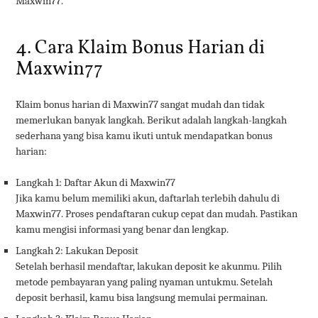
Maxwin77.
4. Cara Klaim Bonus Harian di
Maxwin77
Klaim bonus harian di Maxwin77 sangat mudah dan tidak
memerlukan banyak langkah. Berikut adalah langkah-langkah
sederhana yang bisa kamu ikuti untuk mendapatkan bonus
harian:
Langkah 1: Daftar Akun di Maxwin77
Jika kamu belum memiliki akun, daftarlah terlebih dahulu di
Maxwin77. Proses pendaftaran cukup cepat dan mudah. Pastikan
kamu mengisi informasi yang benar dan lengkap.
Langkah 2: Lakukan Deposit
Setelah berhasil mendaftar, lakukan deposit ke akunmu. Pilih
metode pembayaran yang paling nyaman untukmu. Setelah
deposit berhasil, kamu bisa langsung memulai permainan.