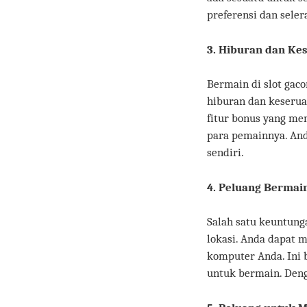
preferensi dan sele
3. Hiburan dan Ke
Bermain di slot gac
hiburan dan keserua
fitur bonus yang me
para pemainnya. An
sendiri.
4. Peluang Bermain
Salah satu keuntunga
lokasi. Anda dapat m
komputer Anda. Ini b
untuk bermain. Denga