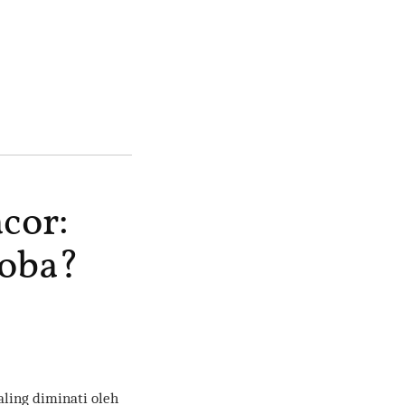
cor:
oba?
aling diminati oleh