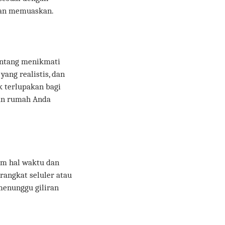
 dan memuaskan.
tentang menikmati
ang realistis, dan
k terlupakan bagi
nan rumah Anda
lam hal waktu dan
rangkat seluler atau
 menunggu giliran