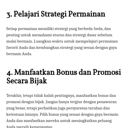
3. Pelajari Strategi Permainan
Setiap permainan memiliki strategi yang berbeda-beda, dan
penting untuk memahami aturan dan strategi dasar sebelum
mulai bermain. Luangkan waktu untuk mempelajari permainan
favorit Anda dan kembangkan strategi yang sesuai dengan gaya
bermain Anda.
4. Manfaatkan Bonus dan Promosi
Secara Bijak
Terakhir, tetapi tidak kalah pentingnya, manfaatkan bonus dan
promosi dengan bijak. Jangan hanya tergiur dengan penawaran
yang besar, tetapi perhatikan juga persyaratan taruhan dan
ketentuan lainnya. Pilih bonus yang sesuai dengan gaya bermain
Anda dan manfaatkan mereka untuk meningkatkan peluang
Anda meraih kemenangan.