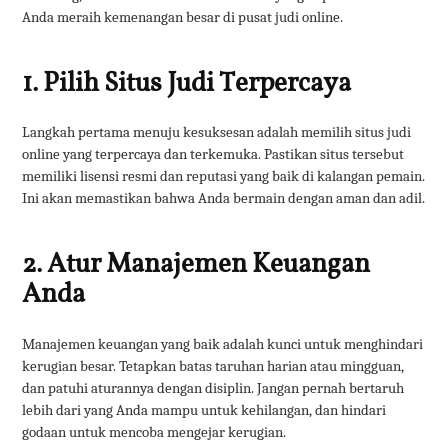
Anda meraih kemenangan besar di pusat judi online.
1. Pilih Situs Judi Terpercaya
Langkah pertama menuju kesuksesan adalah memilih situs judi
online yang terpercaya dan terkemuka. Pastikan situs tersebut
memiliki lisensi resmi dan reputasi yang baik di kalangan pemain.
Ini akan memastikan bahwa Anda bermain dengan aman dan adil.
2. Atur Manajemen Keuangan
Anda
Manajemen keuangan yang baik adalah kunci untuk menghindari
kerugian besar. Tetapkan batas taruhan harian atau mingguan,
dan patuhi aturannya dengan disiplin. Jangan pernah bertaruh
lebih dari yang Anda mampu untuk kehilangan, dan hindari
godaan untuk mencoba mengejar kerugian.