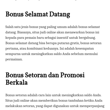
Bonus Selamat Datang
Salah satu jenis bonus yang paling umum adalah bonus selamat
datang. Biasanya, situs judi online akan menawarkan bonus ini
kepada para pemain baru sebagai insentif untuk bergabung.
Bonus selamat datang bisa berupa putaran gratis, bonus setoran
pertama, atau kombinasi keduanya. Ini adalah kesempatan
sempurna untuk meningkatkan saldo Anda sebelum memulai
permainan.
Bonus Setoran dan Promosi
Berkala
Bonus setoran adalah cara lain untuk meningkatkan saldo Anda.
Situs judi online akan memberikan bonus tambahan ketika Anda
melakukan setoran, yang dapat digunakan untuk memperpanjang