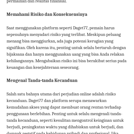
permainan dan realitas finansial.
Memahami Risiko dan Konsekuensinya
Saat menggunakan platform seperti Daget77, pemain harus
sepenuhnya menyadari risiko yang terlibat. Meskipun peluang
menang bisa menggiurkan, ada juga potensi kerugian yang
signifikan. Oleh karena itu, penting untuk selalu bertaruh dengan
bijaksana dan hanya menggunakan uang yang bisa Anda relakan
kehilangannya. Mengabaikan risiko ini bisa berakibat serius pada
keuangan dan kesejahteraan seseorang.
Mengenal Tanda-tanda Kecanduan
Salah satu bahaya utama dari perjudian online adalah risiko
kecanduan. Daget77 dan platform serupa menawarkan
kemudahan akses yang dapat membuat orang rentan terhadap
penggunaan berlebihan. Penting untuk selalu mengenali tanda-
tanda kecanduan, seperti kesulitan mengontrol keinginan untuk
berjudi, peningkatan waktu yang dihabiskan untuk berjudi, dan
dampak negatif pada kehidupan pribadi dan profesional. Jika