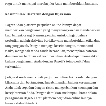
ragu untuk mencapai mereka jika Anda membutuhkan bantuan.
Kesimpulan: Bertaruh dengan Bijaksana
Daget77 dan platform perjudian online lainnya dapat
memberikan pengalaman yang menyenangkan dan mendebarkan
bagi banyak orang. Namun, penting untuk diingat bahwa
perjudian adalah aktivitas berisiko yang membutuhkan etika dan
tanggung jawab. Dengan menjaga keseimbangan, memahami
risiko, mengenali tanda-tanda kecanduan, menetapkan batasan,
dan mencari bantuan ketika diperlukan, Anda dapat memastikan
bahwa pengalaman Anda dengan Daget77 tetap positif dan
terkendali.
Jadi, saat Anda menikmati perjudian online, lakukanlah dengan
bijaksana dan bertanggung jawab. Ingatlah bahwa kesenangan
Anda tidak sepadan dengan risiko mengorbankan keuangan dan
kesejahteraan Anda. Dengan demikian, melampaui batas dalam
penggunaan Daget77 atau platform perjudian online lainnya
harus selalu dihindari.