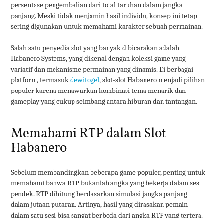
persentase pengembalian dari total taruhan dalam jangka
panjang. Meski tidak menjamin hasil individu, konsep ini tetap
sering digunakan untuk memahami karakter sebuah permainan.
Salah satu penyedia slot yang banyak dibicarakan adalah
Habanero Systems
, yang dikenal dengan koleksi game yang
variatif dan mekanisme permainan yang dinamis. Di berbagai
platform, termasuk
dewitogel
, slot-slot Habanero menjadi pilihan
populer karena menawarkan kombinasi tema menarik dan
gameplay yang cukup seimbang antara hiburan dan tantangan.
Memahami RTP dalam Slot
Habanero
Sebelum membandingkan beberapa game populer, penting untuk
memahami bahwa RTP bukanlah angka yang bekerja dalam sesi
pendek. RTP dihitung berdasarkan simulasi jangka panjang
dalam jutaan putaran. Artinya, hasil yang dirasakan pemain
dalam satu sesi bisa sangat berbeda dari angka RTP yang tertera.