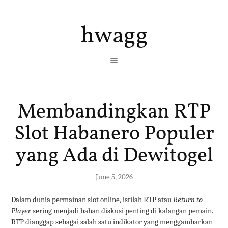
hwagg
Membandingkan RTP
Slot Habanero Populer
yang Ada di Dewitogel
June 5, 2026
Dalam dunia permainan slot online, istilah RTP atau
Return to
Player
sering menjadi bahan diskusi penting di kalangan pemain.
RTP dianggap sebagai salah satu indikator yang menggambarkan