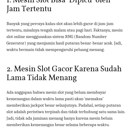
1. Mesin Slot Bisa ‘Dipicu’ oleh
Jam Tertentu
Banyak yang percaya kalau slot akan lebih gacor di jam-jam
tertentu, misalnya tengah malam atau pagi hari. Faktanya, mesin
slot online menggunakan sistem RNG (Random Number
Generator) yang menjamin hasil putaran benar-benar acak. Jadi,
waktu bermain tidak mempengaruhi peluang menang.
2. Mesin Slot Gacor Karena Sudah
Lama Tidak Menang
Ada anggapan bahwa mesin slot yang belum membayar
kemenangan dalam waktu lama pasti akan ‘memaksa’
memberikan jackpot besar selanjutnya. Padahal, setiap putaran
slot adalah peristiwa terpisah dan tidak terhubung satu sama lain.
Jadi, tidak ada jaminan menang hanya karena mesin belum
memberikan kemenangan besar selama beberapa waktu.