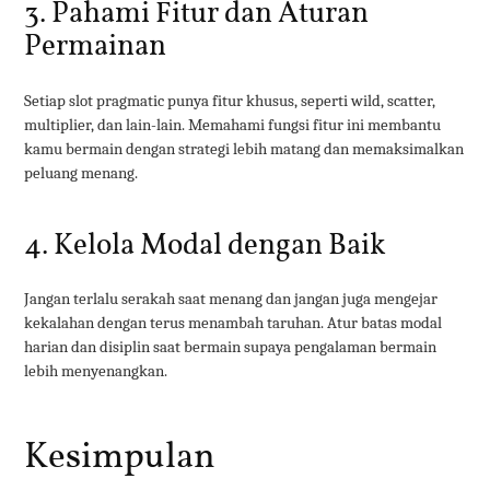
3. Pahami Fitur dan Aturan
Permainan
Setiap slot pragmatic punya fitur khusus, seperti wild, scatter,
multiplier, dan lain-lain. Memahami fungsi fitur ini membantu
kamu bermain dengan strategi lebih matang dan memaksimalkan
peluang menang.
4. Kelola Modal dengan Baik
Jangan terlalu serakah saat menang dan jangan juga mengejar
kekalahan dengan terus menambah taruhan. Atur batas modal
harian dan disiplin saat bermain supaya pengalaman bermain
lebih menyenangkan.
Kesimpulan