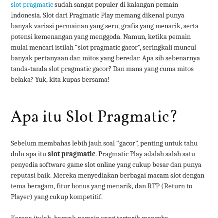
slot pragmatic
sudah sangat populer di kalangan pemain
Indonesia. Slot dari Pragmatic Play memang dikenal punya
banyak variasi permainan yang seru, grafis yang menarik, serta
potensi kemenangan yang menggoda. Namun, ketika pemain
mulai mencari istilah “slot pragmatic gacor”, seringkali muncul
banyak pertanyaan dan mitos yang beredar. Apa sih sebenarnya
tanda-tanda slot pragmatic gacor? Dan mana yang cuma mitos
belaka? Yuk, kita kupas bersama!
Apa itu Slot Pragmatic?
Sebelum membahas lebih jauh soal “gacor”, penting untuk tahu
dulu apa itu
slot pragmatic
. Pragmatic Play adalah salah satu
penyedia software game slot online yang cukup besar dan punya
reputasi baik. Mereka menyediakan berbagai macam slot dengan
tema beragam, fitur bonus yang menarik, dan RTP (Return to
Player) yang cukup kompetitif.