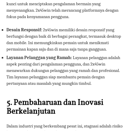
kunci untuk menciptakan pengalaman bermain yang
menyenangkan. 2x45win telah merancang platformnya dengan
fokus pada kenyamanan pengguna.
Desain Responsif:
2x45win memiliki desain responsif yang
berfungsi dengan baik di berbagai perangkat, termasuk desktop
dan mobile. Ini memungkinkan pemain untuk menikmati
permainan kapan saja dan di mana saja tanpa gangguan.
Layanan Pelanggan yang Ramah:
Layanan pelanggan adalah
aspek penting dari pengalaman pengguna, dan 2x45win
menawarkan dukungan pelanggan yang ramah dan profesional.
Tim layanan pelanggan siap membantu pemain dengan
pertanyaan atau masalah yang mungkin timbul.
5. Pembaharuan dan Inovasi
Berkelanjutan
Dalam industri yang berkembang pesat ini, stagnasi adalah risiko