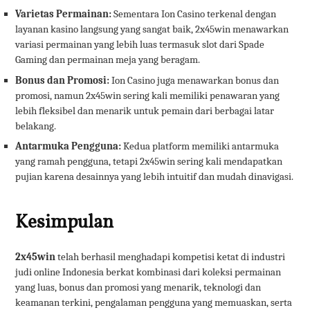
Varietas Permainan:
Sementara Ion Casino terkenal dengan
layanan kasino langsung yang sangat baik, 2x45win menawarkan
variasi permainan yang lebih luas termasuk slot dari Spade
Gaming dan permainan meja yang beragam.
Bonus dan Promosi:
Ion Casino juga menawarkan bonus dan
promosi, namun 2x45win sering kali memiliki penawaran yang
lebih fleksibel dan menarik untuk pemain dari berbagai latar
belakang.
Antarmuka Pengguna:
Kedua platform memiliki antarmuka
yang ramah pengguna, tetapi 2x45win sering kali mendapatkan
pujian karena desainnya yang lebih intuitif dan mudah dinavigasi.
Kesimpulan
2x45win
telah berhasil menghadapi kompetisi ketat di industri
judi online Indonesia berkat kombinasi dari koleksi permainan
yang luas, bonus dan promosi yang menarik, teknologi dan
keamanan terkini, pengalaman pengguna yang memuaskan, serta