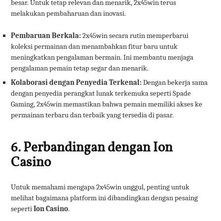
besar. Untuk tetap relevan dan menarik, 2x45win terus
melakukan pembaharuan dan inovasi.
Pembaruan Berkala:
2x45win secara rutin memperbarui
koleksi permainan dan menambahkan fitur baru untuk
meningkatkan pengalaman bermain. Ini membantu menjaga
pengalaman pemain tetap segar dan menarik.
Kolaborasi dengan Penyedia Terkenal:
Dengan bekerja sama
dengan penyedia perangkat lunak terkemuka seperti Spade
Gaming, 2x45win memastikan bahwa pemain memiliki akses ke
permainan terbaru dan terbaik yang tersedia di pasar.
6. Perbandingan dengan Ion
Casino
Untuk memahami mengapa 2x45win unggul, penting untuk
melihat bagaimana platform ini dibandingkan dengan pesaing
seperti
Ion Casino
.