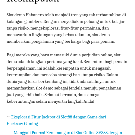
Slot demo Habanero telah menjadi tren yang tak terbantahkan di
kalangan gamblers. Dengan menyediakan peluang untuk belajar
tanpa risiko, mengeksplorasi fitur-fitur permainan, dan
menawarkan lingkungan yang bebas tekanan, slot demo
memberikan pengalaman yang berharga bagi para pemain.
Bagi mereka yang baru memasuki dunia perjudian online, slot
demo adalah langkah pertama yang ideal. Sementara bagi pemain
berpengalaman, ini adalah kesempatan untuk mengasah
keterampilan dan mencoba strategi baru tanpa risiko. Dalam
dunia yang terus berkembang ini, tidak ada salahnya untuk
memanfaatkan slot demo sebagai jendela menuju pengalaman
judi yang lebih baik. Selamat bermain, dan semoga
keberuntungan selalu menyertai langkah Anda!
←
Eksplorasi Fitur Jackpot di Slot88 dengan Game dari
Hacksaw Gaming
Menggali Potensi Kemenangan di Slot Online SV388 dengan