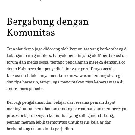
Bergabung dengan
Komunitas
Tren slot demo juga didorong oleh komunitas yang berkembang di
kalangan para gamblers. Banyak pemain yang aktif berdiskusi di
forum dan media sosial tentang pengalaman mereka dengan slot
demo Habanero dan penyedia lainnya seperti Dragoonsoft.
Diskusi ini tidak hanya memberikan wawasan tentang strategi
dan tips bermain, tetapi juga menciptakan rasa kebersamaan di
antara para pemain.
Berbagi pengalaman dan belajar dari sesama pemain dapat
meningkatkan pemahaman tentang permainan dan mempercepat
proses belajar. Dengan komunitas yang saling mendukung,
pemain merasa lebih termotivasi untuk terus belajar dan
berkembang dalam dunia perjudian.