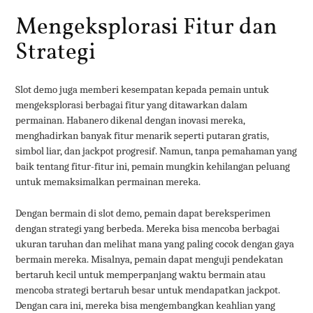
Mengeksplorasi Fitur dan
Strategi
Slot demo juga memberi kesempatan kepada pemain untuk
mengeksplorasi berbagai fitur yang ditawarkan dalam
permainan. Habanero dikenal dengan inovasi mereka,
menghadirkan banyak fitur menarik seperti putaran gratis,
simbol liar, dan jackpot progresif. Namun, tanpa pemahaman yang
baik tentang fitur-fitur ini, pemain mungkin kehilangan peluang
untuk memaksimalkan permainan mereka.
Dengan bermain di slot demo, pemain dapat bereksperimen
dengan strategi yang berbeda. Mereka bisa mencoba berbagai
ukuran taruhan dan melihat mana yang paling cocok dengan gaya
bermain mereka. Misalnya, pemain dapat menguji pendekatan
bertaruh kecil untuk memperpanjang waktu bermain atau
mencoba strategi bertaruh besar untuk mendapatkan jackpot.
Dengan cara ini, mereka bisa mengembangkan keahlian yang