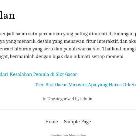
lan
 menjadi salah satu permainan yang paling diminati di kalangan
a yang menarik, desain yang menawan, fitur interaktif, dan aks
ncari hiburan yang seru dan penuh warna, slot Thailand mungk
Ingat, bermainlah dengan bijak dan nikmati setiap momen!
ari Kesalahan Pemula di Slot Gacor
Tren Slot Gacor Maxwin: Apa yang Harus Dike
in
Uncategorized
by
admin
.
Home
Sample Page
design by Netcodes