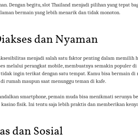
an. Dengan begitu, slot Thailand menjadi pilihan yang tepat b
laman bermain yang lebih menarik dan tidak monoton.
iakses dan Nyaman
ksesibilitas menjadi salah satu faktor penting dalam memilih h
ses melalui perangkat mobile, membuatnya semakin populer di
 tidak ingin terikat dengan satu tempat. Kamu bisa bermain di
tai di rumah maupun saat menunggu teman di kafe.
ndalkan smartphone, pemain muda bisa menikmati serunya ber
 kasino fisik. Ini tentu saja lebih praktis dan memberikan ken
s dan Sosial