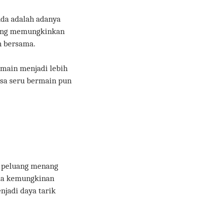
uda adalah adanya
 yang memungkinkan
n bersama.
main menjadi lebih
asa seru bermain pun
n peluang menang
ada kemungkinan
njadi daya tarik