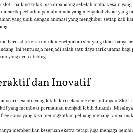
am slot Thailand tidak bisa dipandang sebelah mata. Desain yan
enarik perhatian pemain muda yang menyukai visual yang men
man yang unik, dengan animasi yang menghibur setiap kali 
ang.
e berusaha keras untuk menciptakan slot yang tidak hanya s
andang. Ini tentu saja menjadi salah satu daya tarik utama bag
ran yang eye-catching.
eraktif dan Inovatif
encari sesuatu yang lebih dari sekadar keberuntungan. Slot 
aktif yang membuat permainan menjadi lebih dinamis. Misalnya, 
, free spins yang bisa meningkatkan peluang menang tanpa risi
k hanya memberikan keseruan ekstra, tetapi juga menjaga pemain