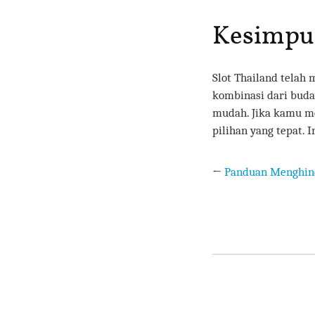
Kesimpu
Slot Thailand telah
kombinasi dari buday
mudah. Jika kamu me
pilihan yang tepat. 
←
Panduan Menghind