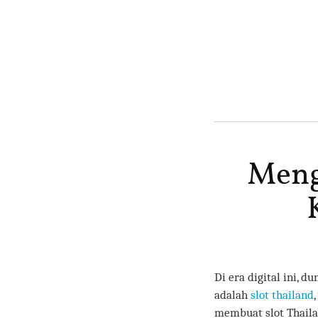
Meng
Di era digital ini, 
adalah
slot thailand
membuat slot Thailan