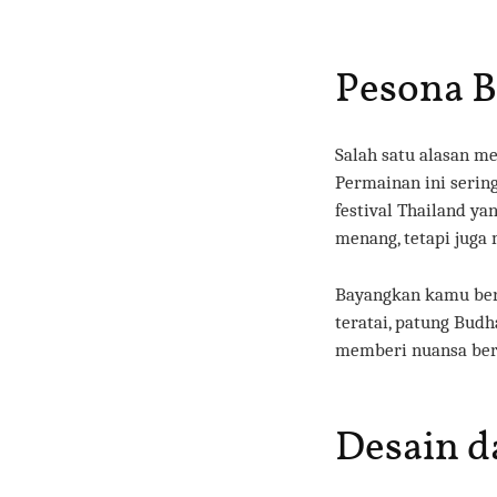
Pesona B
Salah satu alasan m
Permainan ini seri
festival Thailand ya
menang, tetapi juga
Bayangkan kamu berp
teratai, patung Bud
memberi nuansa ber
Desain d