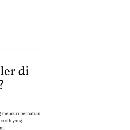
er di
?
ng mencuri perhatian
pa sih yang
ni.