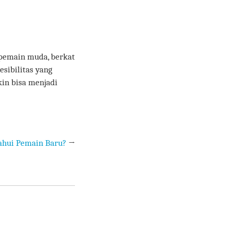
 pemain muda, berkat
esibilitas yang
in bisa menjadi
tahui Pemain Baru?
→