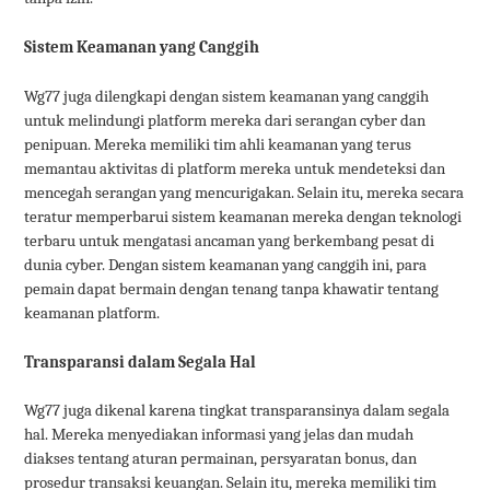
Sistem Keamanan yang Canggih
Wg77 juga dilengkapi dengan sistem keamanan yang canggih
untuk melindungi platform mereka dari serangan cyber dan
penipuan. Mereka memiliki tim ahli keamanan yang terus
memantau aktivitas di platform mereka untuk mendeteksi dan
mencegah serangan yang mencurigakan. Selain itu, mereka secara
teratur memperbarui sistem keamanan mereka dengan teknologi
terbaru untuk mengatasi ancaman yang berkembang pesat di
dunia cyber. Dengan sistem keamanan yang canggih ini, para
pemain dapat bermain dengan tenang tanpa khawatir tentang
keamanan platform.
Transparansi dalam Segala Hal
Wg77 juga dikenal karena tingkat transparansinya dalam segala
hal. Mereka menyediakan informasi yang jelas dan mudah
diakses tentang aturan permainan, persyaratan bonus, dan
prosedur transaksi keuangan. Selain itu, mereka memiliki tim