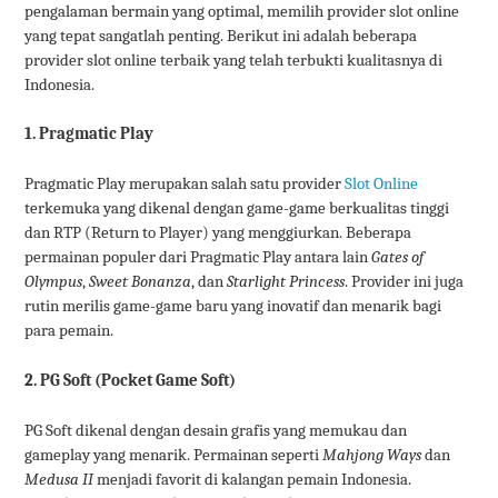
pengalaman bermain yang optimal, memilih provider slot online
yang tepat sangatlah penting.
Berikut ini adalah beberapa
provider slot online terbaik yang telah terbukti kualitasnya di
Indonesia.
1. Pragmatic Play
Pragmatic Play merupakan salah satu provider
Slot Online
terkemuka yang dikenal dengan game-game berkualitas tinggi
dan RTP (Return to Player) yang menggiurkan.
Beberapa
permainan populer dari Pragmatic Play antara lain
Gates of
Olympus
,
Sweet Bonanza
, dan
Starlight Princess
.
Provider ini juga
rutin merilis game-game baru yang inovatif dan menarik bagi
para pemain.
​
2. PG Soft (Pocket Game Soft)
PG Soft dikenal dengan desain grafis yang memukau dan
gameplay yang menarik.
Permainan seperti
Mahjong Ways
dan
Medusa II
menjadi favorit di kalangan pemain Indonesia.