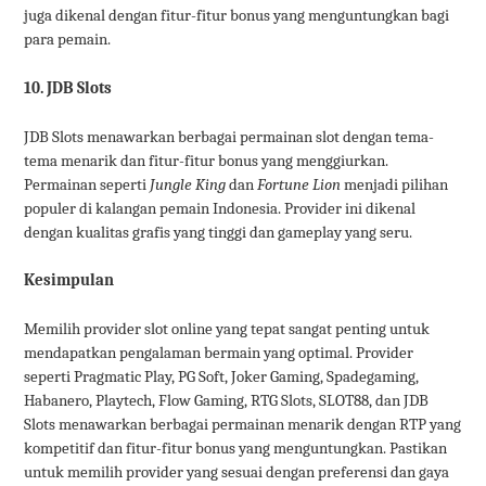
juga dikenal dengan fitur-fitur bonus yang menguntungkan bagi
para pemain.
10. JDB Slots
JDB Slots menawarkan berbagai permainan slot dengan tema-
tema menarik dan fitur-fitur bonus yang menggiurkan.
Permainan seperti
Jungle King
dan
Fortune Lion
menjadi pilihan
populer di kalangan pemain Indonesia.
Provider ini dikenal
dengan kualitas grafis yang tinggi dan gameplay yang seru.
​
Kesimpulan
Memilih provider slot online yang tepat sangat penting untuk
mendapatkan pengalaman bermain yang optimal.
Provider
seperti Pragmatic Play, PG Soft, Joker Gaming, Spadegaming,
Habanero, Playtech, Flow Gaming, RTG Slots, SLOT88, dan JDB
Slots menawarkan berbagai permainan menarik dengan RTP yang
kompetitif dan fitur-fitur bonus yang menguntungkan.
Pastikan
untuk memilih provider yang sesuai dengan preferensi dan gaya