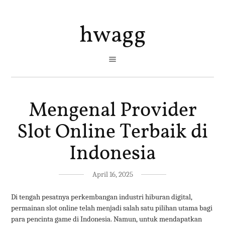
hwagg
Mengenal Provider
Slot Online Terbaik di
Indonesia
April 16, 2025
Di tengah pesatnya perkembangan industri hiburan digital,
permainan slot online telah menjadi salah satu pilihan utama bagi
para pencinta game di Indonesia.
Namun, untuk mendapatkan