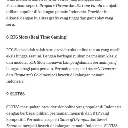
Permainan seperti
Dragon’s Throne
dan
Fortune Panda
menjadi
pilihan populer di kalangan pemain Indonesia.
Provider ini
dikenal dengan kualitas grafis yang tinggi dan gameplay yang
seru.
8. RTG Slots (Real Time Gaming)
RTG Slots adalah salah satu provider slot online tertua yang masih
eksis hingga saat ini.
Dengan berbagai pilihan permainan klasik
dan modern, RTG Slots menawarkan pengalaman bermain yang
beragam bagi para pemain.
Permainan seperti
Aztec’s Treasure
dan
Cleopatra’s Gold
menjadi favorit di kalangan pemain
Indonesia.
9. SLOT88
SLOT88 merupakan provider slot online yang populer di Indonesia
dengan berbagai pilihan permainan menarik dan RTP yang
kompetitif.
Permainan seperti
Gates of Olympus
dan
Sweet
Bonanza
menjadi favorit di kalangan pemain Indonesia.
SLOT88