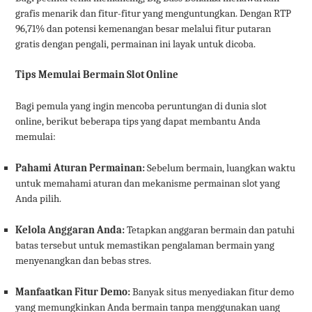
grafis menarik dan fitur-fitur yang menguntungkan. Dengan RTP
96,71% dan potensi kemenangan besar melalui fitur putaran
gratis dengan pengali, permainan ini layak untuk dicoba.
Tips Memulai Bermain Slot Online
Bagi pemula yang ingin mencoba peruntungan di dunia slot
online, berikut beberapa tips yang dapat membantu Anda
memulai:
Pahami Aturan Permainan:
Sebelum bermain, luangkan waktu
untuk memahami aturan dan mekanisme permainan slot yang
Anda pilih.
Kelola Anggaran Anda:
Tetapkan anggaran bermain dan patuhi
batas tersebut untuk memastikan pengalaman bermain yang
menyenangkan dan bebas stres.
Manfaatkan Fitur Demo:
Banyak situs menyediakan fitur demo
yang memungkinkan Anda bermain tanpa menggunakan uang