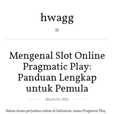
hwagg
Mengenal Slot Online
Pragmatic Play:
Panduan Lengkap
untuk Pemula
March 24, 2025
Dalam dunia perjudian online di Indonesia, nama Pragmatic Play