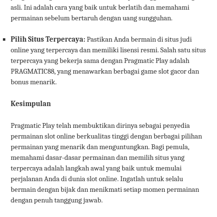
asli. Ini adalah cara yang baik untuk berlatih dan memahami
permainan sebelum bertaruh dengan uang sungguhan.
Pilih Situs Terpercaya:
Pastikan Anda bermain di situs judi
online yang terpercaya dan memiliki lisensi resmi. Salah satu situs
terpercaya yang bekerja sama dengan Pragmatic Play adalah
PRAGMATIC88, yang menawarkan berbagai game slot gacor dan
bonus menarik.
Kesimpulan
Pragmatic Play telah membuktikan dirinya sebagai penyedia
permainan slot online berkualitas tinggi dengan berbagai pilihan
permainan yang menarik dan menguntungkan. Bagi pemula,
memahami dasar-dasar permainan dan memilih situs yang
terpercaya adalah langkah awal yang baik untuk memulai
perjalanan Anda di dunia slot online. Ingatlah untuk selalu
bermain dengan bijak dan menikmati setiap momen permainan
dengan penuh tanggung jawab.