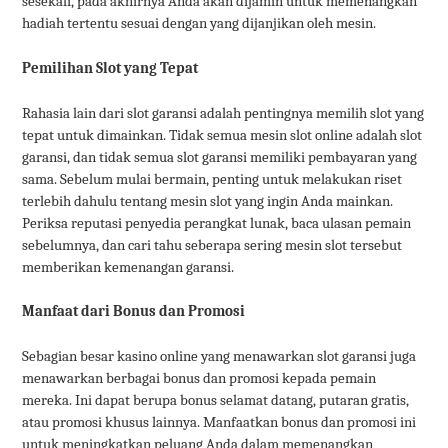
sesekali, pada akhirnya Anda akan dijamin untuk memenangkan
hadiah tertentu sesuai dengan yang dijanjikan oleh mesin.
Pemilihan Slot yang Tepat
Rahasia lain dari slot garansi adalah pentingnya memilih slot yang
tepat untuk dimainkan. Tidak semua mesin slot online adalah slot
garansi, dan tidak semua slot garansi memiliki pembayaran yang
sama. Sebelum mulai bermain, penting untuk melakukan riset
terlebih dahulu tentang mesin slot yang ingin Anda mainkan.
Periksa reputasi penyedia perangkat lunak, baca ulasan pemain
sebelumnya, dan cari tahu seberapa sering mesin slot tersebut
memberikan kemenangan garansi.
Manfaat dari Bonus dan Promosi
Sebagian besar kasino online yang menawarkan slot garansi juga
menawarkan berbagai bonus dan promosi kepada pemain
mereka. Ini dapat berupa bonus selamat datang, putaran gratis,
atau promosi khusus lainnya. Manfaatkan bonus dan promosi ini
untuk meningkatkan peluang Anda dalam memenangkan