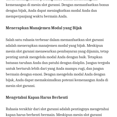
kemenangan di mesin slot garansi. Dengan memanfaatkan bonus
dengan bijak, Anda dapat meningkatkan modal Anda dan
memperpanjang waktu bermain Anda.
Menerapkan Manajemen Modal yang Bijak
Salah satu rahasia terbesar dalam memanfaatkan slot garansi
adalah menerapkan manajemen modal yang bijak. Meskipun
mesin slot garansi menawarkan pembayaran yang dijamin, tetap
penting untuk mengelola modal Anda dengan baik. Tetapkan
batasan taruhan Anda dan patuhi dengan disiplin. Jangan tergoda
untuk bertaruh lebih dari yang Anda mampu rugi, dan jangan
bermain dengan emosi. Dengan mengelola modal Anda dengan
bijak, Anda dapat memaksimalkan potensi kemenangan Anda di
mesin slot garansi.
Mengetahui Kapan Harus Berhenti
Rahasia terakhir dari slot garansi adalah pentingnya mengetahui
kapan harus berhenti bermain. Meskipun mesin slot garansi