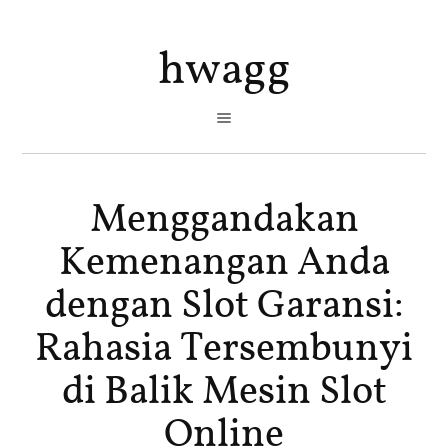
hwagg
Menggandakan
Kemenangan Anda
dengan Slot Garansi:
Rahasia Tersembunyi
di Balik Mesin Slot
Online