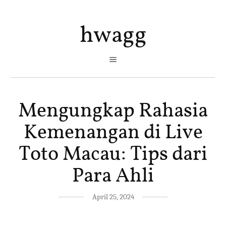
hwagg
Mengungkap Rahasia
Kemenangan di Live
Toto Macau: Tips dari
Para Ahli
April 25, 2024