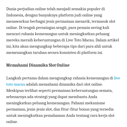
Dunia perjudian online telah menjadi semakin populer di
Indonesia, dengan banyaknya platform judi online yang
menawarkan berbagai jenis permainan menarik, termasuk slot
online. Di tengah persaingan sengit, para pemain sering kali
mencari rahasia kemenangan untuk meningkatkan peluang
mereka meraih keberuntungan di Live Toto Macau. Dalam artikel
ini, kita akan mengungkap beberapa tips dari para ahli untuk
memenangkan taruhan secara konsisten di platform ini.
Memahami Dinamika Slot Online
Langkah pertama dalam mengungkap rahasia kemenangan di
live
toto macau
adalah memahami dinamika dari slot online.
Meskipun terlihat seperti permainan keberuntungan semata,
sebenarnya ada strategi yang dapat membantu Anda
meningkatkan peluang kemenangan. Pahami mekanisme
permainan, jenis-jenis slot, dan fitur-fitur bonus yang tersedia
untuk meningkatkan pemahaman Anda tentang cara kerja slot
online.