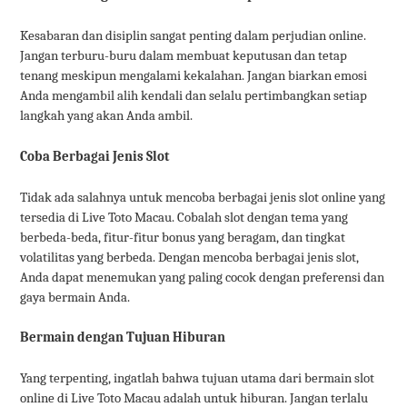
Kesabaran dan disiplin sangat penting dalam perjudian online.
Jangan terburu-buru dalam membuat keputusan dan tetap
tenang meskipun mengalami kekalahan. Jangan biarkan emosi
Anda mengambil alih kendali dan selalu pertimbangkan setiap
langkah yang akan Anda ambil.
Coba Berbagai Jenis Slot
Tidak ada salahnya untuk mencoba berbagai jenis slot online yang
tersedia di Live Toto Macau. Cobalah slot dengan tema yang
berbeda-beda, fitur-fitur bonus yang beragam, dan tingkat
volatilitas yang berbeda. Dengan mencoba berbagai jenis slot,
Anda dapat menemukan yang paling cocok dengan preferensi dan
gaya bermain Anda.
Bermain dengan Tujuan Hiburan
Yang terpenting, ingatlah bahwa tujuan utama dari bermain slot
online di Live Toto Macau adalah untuk hiburan. Jangan terlalu