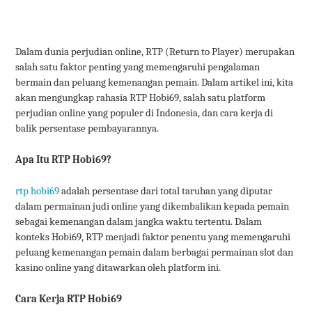
Dalam dunia perjudian online, RTP (Return to Player) merupakan
salah satu faktor penting yang memengaruhi pengalaman
bermain dan peluang kemenangan pemain. Dalam artikel ini, kita
akan mengungkap rahasia RTP Hobi69, salah satu platform
perjudian online yang populer di Indonesia, dan cara kerja di
balik persentase pembayarannya.
Apa Itu RTP Hobi69?
rtp hobi69
adalah persentase dari total taruhan yang diputar
dalam permainan judi online yang dikembalikan kepada pemain
sebagai kemenangan dalam jangka waktu tertentu. Dalam
konteks Hobi69, RTP menjadi faktor penentu yang memengaruhi
peluang kemenangan pemain dalam berbagai permainan slot dan
kasino online yang ditawarkan oleh platform ini.
Cara Kerja RTP Hobi69